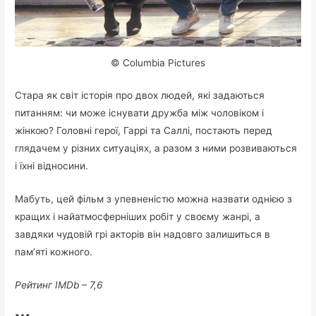
© Columbia Pictures
Стара як світ історія про двох людей, які задаються
питанням: чи може існувати дружба між чоловіком і
жінкою? Головні герої, Гаррі та Саллі, постають перед
глядачем у різних ситуаціях, а разом з ними розвиваються
і їхні відносини.
Мабуть, цей фільм з упевненістю можна назвати однією з
кращих і найатмосферніших робіт у своєму жанрі, а
завдяки чудовій грі акторів він надовго залишиться в
пам’яті кожного.
Рейтинг IMDb – 7,6