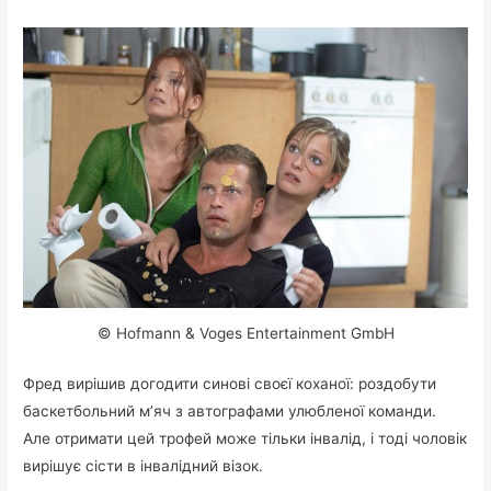
© Hofmann & Voges Entertainment GmbH
Фред вирішив догодити синові своєї коханої: роздобути
баскетбольний м’яч з автографами улюбленої команди.
Але отримати цей трофей може тільки інвалід, і тоді чоловік
вирішує сісти в інвалідний візок.