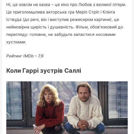
Ні, це зовсім не казка – це кіно про Любов з великої літери.
Це приголомшлива акторська гра Меріл Стріп і Клінта
Іствуда (до речі, він і виступив режисером картини), це
неймовірна щирість і душевність. Фільм, обов’язковий до
перегляду: головне, не забудьте запастися носовими
хустками.
Рейтинг IMDb – 7,6
Коли Гаррі зустрів Саллі