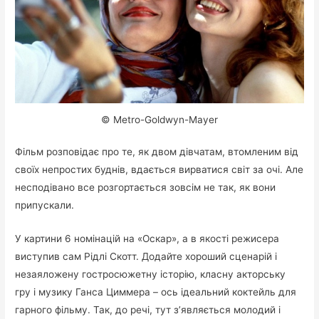
© Metro-Goldwyn-Mayer
Фільм розповідає про те, як двом дівчатам, втомленим від
своїх непростих буднів, вдається вирватися світ за очі. Але
несподівано все розгортається зовсім не так, як вони
припускали.
У картини 6 номінацій на «Оскар», а в якості режисера
виступив сам Рідлі Скотт. Додайте хороший сценарій і
незаяложену гостросюжетну історію, класну акторську
гру і музику Ганса Циммера – ось ідеальний коктейль для
гарного фільму. Так, до речі, тут з’являється молодий і