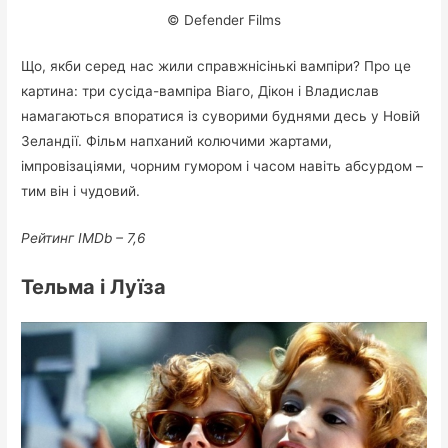
© Defender Films
Що, якби серед нас жили справжнісінькі вампіри? Про це
картина: три сусіда-вампіра Віаго, Дікон і Владислав
намагаються впоратися із суворими буднями десь у Новій
Зеландії. Фільм напханий колючими жартами,
імпровізаціями, чорним гумором і часом навіть абсурдом –
тим він і чудовий.
Рейтинг IMDb – 7,6
Тельма і Луїза