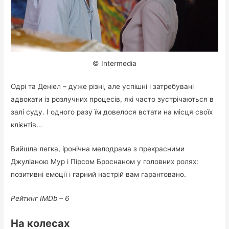
© Intermedia
Одрі та Деніел – дуже різні, але успішні і затребувані
адвокати із розлучних процесів, які часто зустрічаються в
залі суду. І одного разу їм довелося встати на місця своїх
клієнтів…
Вийшла легка, іронічна мелодрама з прекрасними
Джуліаною Мур і Пірсом Броснаном у головних ролях:
позитивні емоції і гарний настрій вам гарантовано.
Рейтинг IMDb – 6
На колесах