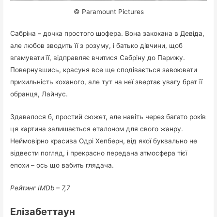
© Paramount Pictures
Сабріна – дочка простого шофера. Вона закохана в Девіда,
але любов зводить її з розуму, і батько дівчини, щоб
вгамувати її, відправляє вчитися Сабріну до Парижу.
Повернувшись, красуня все ще сподівається завоювати
прихильність коханого, але тут на неї звертає увагу брат її
обранця, Лайнус.
Здавалося б, простий сюжет, але навіть через багато років
ця картина залишається еталоном для свого жанру.
Неймовірно красива Одрі Хепберн, від якої буквально не
відвести погляд, і прекрасно передана атмосфера тієї
епохи – ось що вабить глядача.
Рейтинг IMDb – 7,7
Елізабеттаун