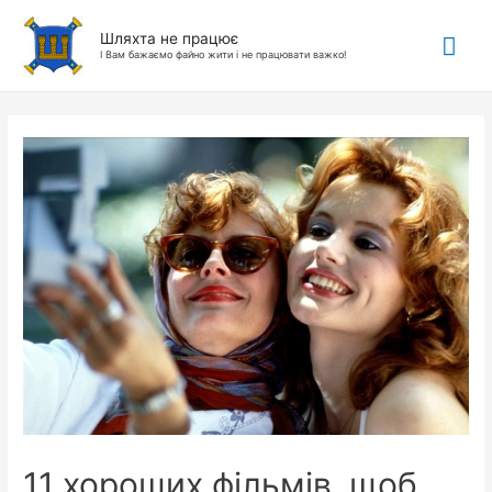
Гол
Шляхта не працює
І Вам бажаємо файно жити і не працювати важко!
ме
11 хороших фільмів, щоб