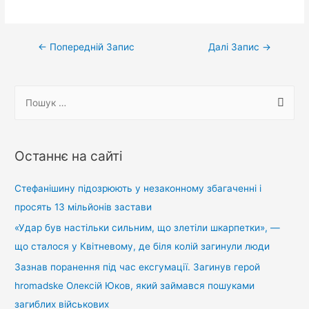
Навігація
←
Попередній Запис
Далі Запис
→
записів
П
о
ш
у
Останнє на сайті
к
:
Стефанішину підозрюють у незаконному збагаченні і
просять 13 мільйонів застави
«Удар був настільки сильним, що злетіли шкарпетки», —
що сталося у Квітневому, де біля колій загинули люди
Зазнав поранення під час ексгумації. Загинув герой
hromadske Олексій Юков, який займався пошуками
загиблих військових