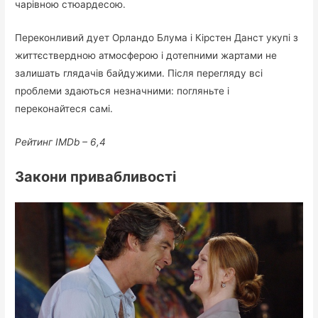
чарівною стюардесою.
Переконливий дует Орландо Блума і Кірстен Данст укупі з
життєствердною атмосферою і дотепними жартами не
залишать глядачів байдужими. Після перегляду всі
проблеми здаються незначними: погляньте і
переконайтеся самі.
Рейтинг IMDb – 6,4
Закони привабливості