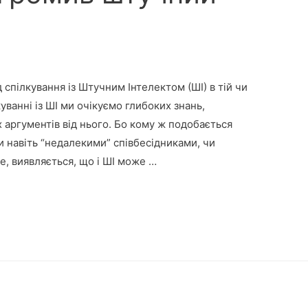
 спілкування із Штучним Інтелектом (ШІ) в тій чи
лкуванні із ШІ ми очікуємо глибоких знань,
аргументів від нього. Бо кому ж подобається
и навіть “недалекими” співбесідниками, чи
, виявляється, що і ШІ може …