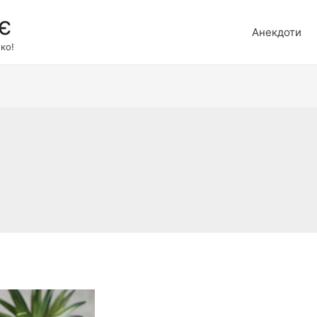
є
Анекдоти
ко!