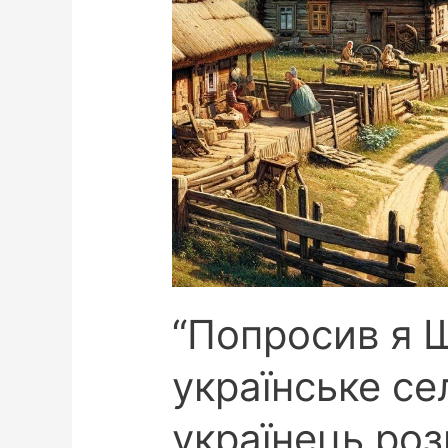
“Попросив я 
українське сел
українець ро