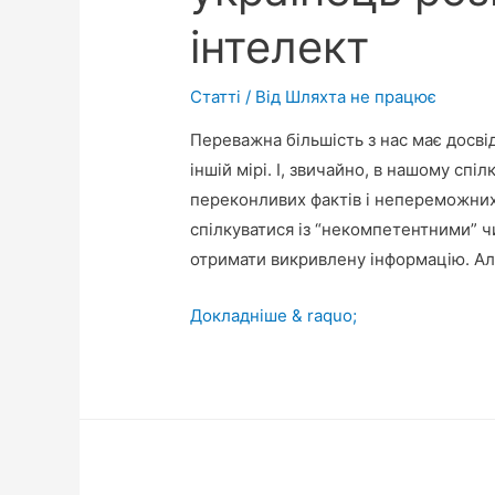
інтелект
Статті
/ Від
Шляхта не працює
Переважна більшість з нас має досвід
іншій мірі. І, звичайно, в нашому спі
переконливих фактів і непереможних 
спілкуватися із “некомпетентними” ч
отримати викривлену інформацію. Але
“Попросив
Докладніше & raquo;
я
ШІ
намалювати
українське
село
19