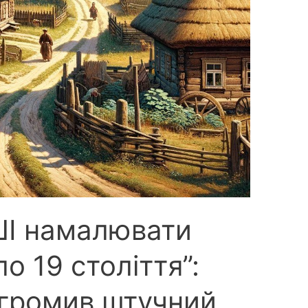
ШІ намалювати
о 19 століття”:
згромив штучний