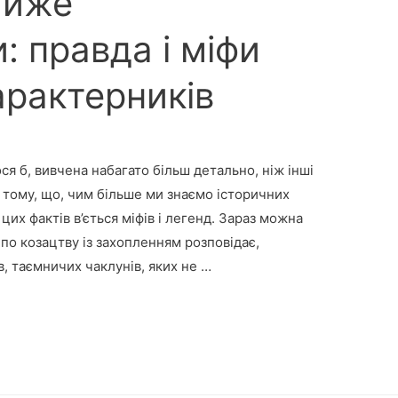
айже
 правда і міфи
арактерників
ся б, вивчена набагато більш детально, ніж інші
в тому, що, чим більше ми знаємо історичних
цих фактів в’ється міфів і легенд. Зараз можна
 по козацтву із захопленням розповідає,
в, таємничих чаклунів, яких не …