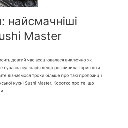
: найсмачніші
ushi Master
досить довгий час асоціювалася виключно як
ле сучасна кулінарія дещо розширила горизонти
айте дізнаємося трохи більше про такі пропозиції
ької кухні Sushi Master. Коротко про те, що
ли …