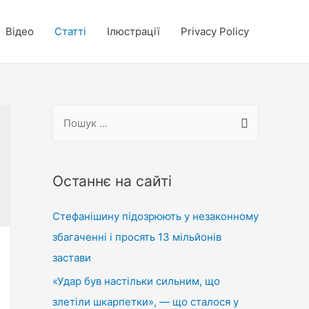
Відео
Статті
Ілюстрації
Privacy Policy
П
о
ш
у
Останнє на сайті
к
Стефанішину підозрюють у незаконному
:
збагаченні і просять 13 мільйонів
застави
«Удар був настільки сильним, що
злетіли шкарпетки», — що сталося у