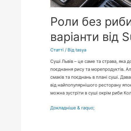
Роли без риби
варіанти від S
Статті
/ Від
tasya
Суші Львів – це саме та страва, яка 
поєднання рису та морепродуктів. А
смаків та поєднань в плані суші. Дав
від найпопулярнішого ресторану японс
можна зустріти в суші окрім риби Ко
Роли
Докладніше & raquo;
без
риби: