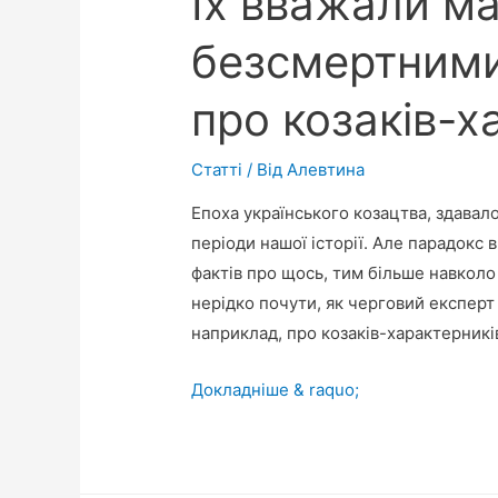
Їх вважали м
безсмертними:
про козаків-х
Статті
/ Від
Алевтина
Епоха українського козацтва, здавало
періоди нашої історії. Але парадокс 
фактів про щось, тим більше навколо 
нерідко почути, як черговий експерт
наприклад, про козаків-характерникі
Їх
Докладніше & raquo;
вважали
майже
безсмертними: