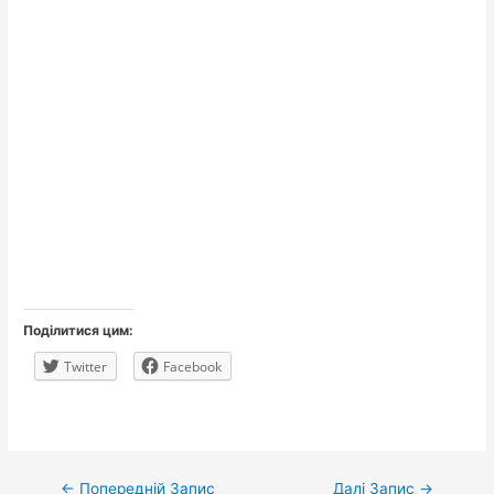
Поділитися цим:
Twitter
Facebook
Навігація
←
Попередній Запис
Далі Запис
→