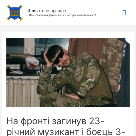
Гол
Шляхта не працює
І Вам бажаємо файно жити і не працювати важко!
ме
На фронті загинув 23-
річний музикант і боєць 3-