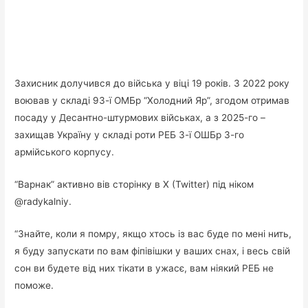
Захисник долучився до війська у віці 19 років. З 2022 року
воював у складі 93-ї ОМБр “Холодний Яр”, згодом отримав
посаду у Десантно-штурмових військах, а з 2025-го –
захищав Україну у складі роти РЕБ 3-ї ОШБр 3-го
армійського корпусу.
“Варнак” активно вів сторінку в X (Twitter) під ніком
@radykalniy.
“Знайте, коли я помру, якщо хтось із вас буде по мені нить,
я буду запускати по вам фіпівішки у ваших снах, і весь свій
сон ви будете від них тікати в ужасє, вам ніякий РЕБ не
поможе.