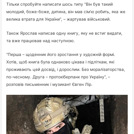
Тільки спробуйте написати шось типу “Він був такий
молодий, боже-боже, дитина, він мав сім’ю робить, яка же
велика втрата для України”, – жартував військовий.
Також Ярослав написав одну книгу, яку не встиг видати,
та вже працював над наступною.
“Перша – щоденник його зростання у художній формі.
Хотів, щоб книга була однаково цікава і підліткам, які
проживають цей досвід, і дорослим. Без моралізаторства,
по-чесному. Друга – протокіберпанк про Україну”, –
розповів письменник і музикант Євген Лір.