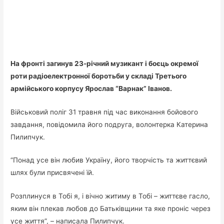
На фронті загинув 23-річний музикант і боєць окремої
роти радіоелектронної боротьби у складі Третього
армійського корпусу Ярослав “Варнак” Іванов.
Військовий поліг 31 травня під час виконання бойового
завдання, повідомила його подруга, волонтерка Катерина
Пилипчук.
“Понад усе він любив Україну, його творчість та життєвий
шлях були присвячені їй.
Розплинуся в Тобі я, і вічно житиму в Тобі – життєве гасло,
яким він плекав любов до Батьківщини та яке проніс через
усе життя”, – написала Пилипчук.