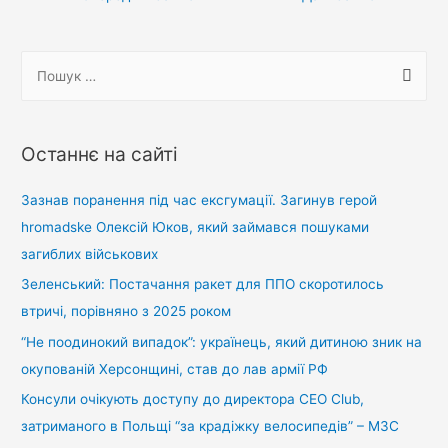
записів
П
о
ш
у
Останнє на сайті
к
:
Зазнав поранення під час ексгумації. Загинув герой
hromadske Олексій Юков, який займався пошуками
загиблих військових
Зеленський: Постачання ракет для ППО скоротилось
втричі, порівняно з 2025 роком
“Не поодинокий випадок”: українець, який дитиною зник на
окупованій Херсонщині, став до лав армії РФ
Консули очікують доступу до директора CEO Club,
затриманого в Польщі “за крадіжку велосипедів” – МЗС