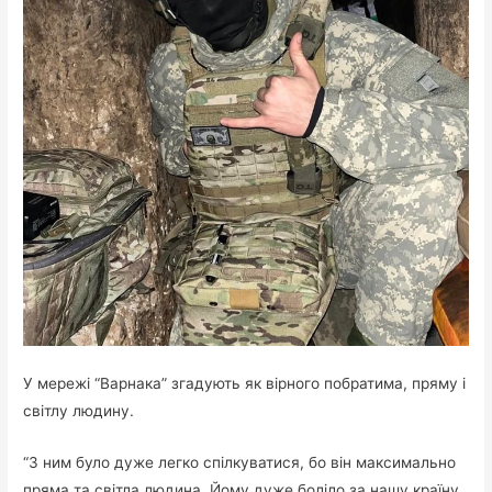
У мережі “Варнака” згадують як вірного побратима, пряму і
світлу людину.
“З ним було дуже легко спілкуватися, бо він максимально
пряма та світла людина. Йому дуже боліло за нашу країну,