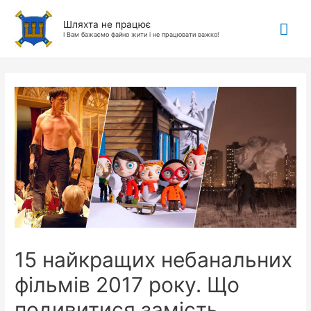
Гол
Шляхта не працює
І Вам бажаємо файно жити і не працювати важко!
ме
15 найкращих небанальних
фільмів 2017 року. Що
подивитися замість