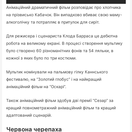
Анімаційний драматичний фільм розповідає про хлопчика
на прізвисько Кабачок. Він випадково вбиває свою маму-
алкоголічку та потрапляє в притулок для сиріт.
Для режисера і сценариста Клода Барраса це дебютна
робота на великому екрані. В процесі створення мультику
було створено 60 різноманітних фонів та 54 ляльки, в
кожної з яких було по три костюми.
Мультик номінували на пальмову гілку Каннського
фестивалю, на “Золотий глобус” і на найкращий
анімаційний фільм на “Оскарі”.
Також анімаційний фільм здобув дві премії “Сезар” за
кращий повнометражний анімаційний фільм та кращий
адаптований сценарій.
Червона черепаха