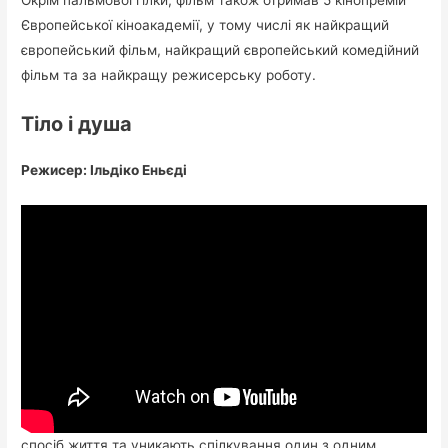
Окрім пальмової гілки, фільм також отримав 5 кінопремій
Європейської кіноакадемії, у тому числі як найкращий
європейський фільм, найкращий європейський комедійний
фільм та за найкращу режисерську роботу.
Тіло і душа
Режисер: Ільдіко Еньєді
спосіб життя та уникають спілкування один з одним.