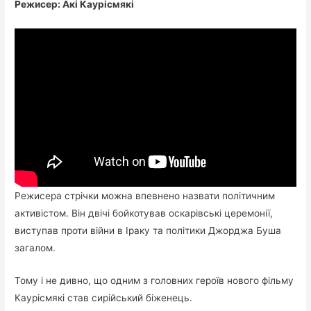
Режисер: Акі Каурісмякі
Режисера стрічки можна впевнено назвати політичним
активістом. Він двічі бойкотував оскарівські церемонії,
виступав проти війни в Іраку та політики Джорджа Буша
загалом.
Тому і не дивно, що одним з головних героїв нового фільму
Каурісмякі став сирійський біженець.