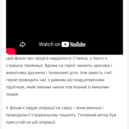
Цей фільм про хірурга-кардіолога Стівена, у якого є
страшна таємниця. Вдома на героя чекають красива і
вимоглива дружина і талановиті діти. Але замість сім’ї
герой проводить час з дивним шістнадцятирічним
підлітком, який певним чином пов’язаний із минулим
лікаря.
У фільмі є кадри операції на серці – вони реальні і
проводили її справжньому пацієнту. Головний актор був
присутній на цій операції.