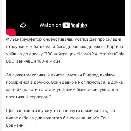
Фільм-тріумфатор кінофестивалів. Розповідає про складні
стосунки між батьком та його дорослою донькою. Картина
увійшла до списку “100 найкращих фільмів ХХI століття” від
BBC, зайнявши 100-е місце.
За сюжетом колишній учитель музики Вінфред вирішує
помиритися з дочкою. Вони давно не спілкуються, а дочка
за цей час встигла стати успішним бізнес-консультант в
престижній корпорації.
Щоб завоювати її увагу та повернути прихильність, він
видає себе за дивакуватого бізнесмена на ім’я Тоні
Ердманн.