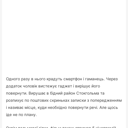
Одного разу в нього крадуть смартфон і гаманець. Через
додаток чоловік вистежує гаджет і вирішує його
повернути. Вирушає в бідний район Стокгольма та
розпихує по поштових скриньках записки з попередженням
і називає місце, куди необхідно повернути речі. Але щось
іде не по плану.