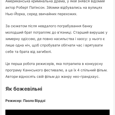
Американська кримінальна драма, у якій знявся відомий
актор Роберт Патінсон. Зйомки відбувались на вулицях
Нью-Йорка, серед звичайних перехожих.
За сюжетом після невдалого пограбування банку
молодший брат потрапляє до в’язниці. Старший вирушає у
химерну одіссею, де повно насильства і хаосу: у нього є
лише одна ніч, щоб спробувати обігнати час і врятувати
себе та брата від загибелі.
Це перша робота режисерів, яка потрапила в конкурсну
програму Каннського фестивалю, а це їх 4 спільний фільм.
Автори відносять свій фільм до жанру нео-грандхаус.
Як божевільні
Режисер: Паоло Вірдзі