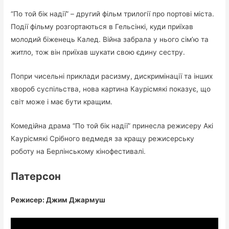
“По той бік надії” – другий фільм трилогії про портові міста.
Події фільму розгортаються в Гельсінкі, куди приїхав
молодий біженець Калед. Війна забрала у нього сім’ю та
житло, тож він приїхав шукати свою єдину сестру.
Попри чисельні приклади расизму, дискримінації та інших
хвороб суспільства, нова картина Каурісмякі показує, що
світ може і має бути кращим.
Комедійна драма “По той бік надії” принесла режисеру Акі
Каурісмякі Срібного ведмедя за кращу режисерську
роботу на Берлінському кінофестивалі.
Патерсон
Режисер: Джим Джармуш