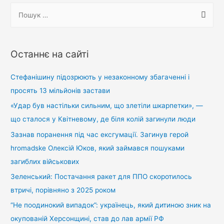
П
о
ш
у
Останнє на сайті
к
:
Стефанішину підозрюють у незаконному збагаченні і
просять 13 мільйонів застави
«Удар був настільки сильним, що злетіли шкарпетки», —
що сталося у Квітневому, де біля колій загинули люди
Зазнав поранення під час ексгумації. Загинув герой
hromadske Олексій Юков, який займався пошуками
загиблих військових
Зеленський: Постачання ракет для ППО скоротилось
втричі, порівняно з 2025 роком
“Не поодинокий випадок”: українець, який дитиною зник на
окупованій Херсонщині, став до лав армії РФ