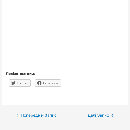
Поділитися цим:
Twitter
Facebook
Навігація
←
Попередній Запис
Далі Запис
→
записів