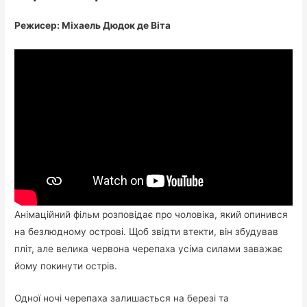
Режисер: Міхаель Дюдок де Віта
Анімаційний фільм розповідає про чоловіка, який опинився
на безлюдному острові. Щоб звідти втекти, він збудував
пліт, але велика червона черепаха усіма силами заважає
йому покинути острів.
Одної ночі черепаха залишається на березі та