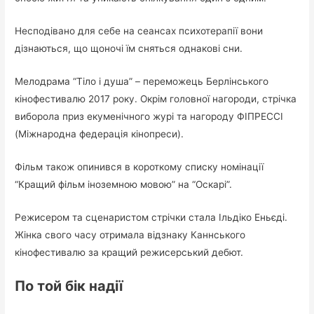
Несподівано для себе на сеансах психотерапії вони
дізнаються, що щоночі їм сняться однакові сни.
Мелодрама “Тіло і душа” – переможець Берлінського
кінофестивалю 2017 року. Окрім головної нагороди, стрічка
виборола приз екуменічного журі та нагороду ФІПРЕССІ
(Міжнародна федерація кінопреси).
Фільм також опинився в короткому списку номінації
“Кращий фільм іноземною мовою” на “Оскарі”.
Режисером та сценаристом стрічки стала Ільдіко Еньєді.
Жінка свого часу отримала відзнаку Каннського
кінофестивалю за кращий режисерський дебют.
По той бік надії