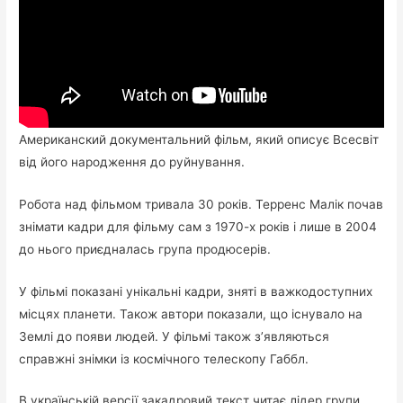
Американский документальний фільм, який описує Всесвіт
від його народження до руйнування.
Робота над фільмом тривала 30 років. Терренс Малік почав
знімати кадри для фільму сам з 1970-х років і лише в 2004
до нього приєдналась група продюсерів.
У фільмі показані унікальні кадри, зняті в важкодоступних
місцях планети. Також автори показали, що існувало на
Землі до появи людей. У фільмі також з’являються
справжні знімки із космічного телескопу Габбл.
В українській версії закадровий текст читає лiдер групи