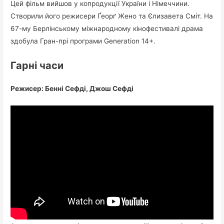
Цей фільм вийшов у копродукції України і Німеччини.
Створили його режисери Ґеорґ Жено та Єлизавета Сміт. На
67-му Берлінському міжнародному кінофестивалі драма
здобула Гран-прі програми Generation 14+.
Гарні часи
Режисер: Бенні Сефді, Джош Сефді