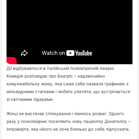
Дії відбуваються в італійській психіатричній лікарні.
Комедія розповідає про Беатріс – надзвичайно
комунікабельну жінку, яка сама себе назвала графинею з
мільярдними статками і любить уявляти, що зустрічається
зі світовими лідерами.
Жінці не вистачає спілкування і якихось розваг. Одного
разу у психлікарню поселяють нову пацієнтку Донателлу –
інтроверта, яка нікого не хоче близько до себе підпускати.