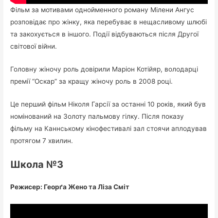
Фільм за мотивами однойменного роману Мілени Ангус
розповідає про жінку, яка перебуває в нещасливому шлюбі
та закохується в іншого. Події відбуваються після Другої
світової війни.
Головну жіночу роль довірили Маріон Котійяр, володарці
премії “Оскар” за кращу жіночу роль в 2008 році.
Це перший фільм Ніколя Гарсії за останні 10 років, який був
номінований на Золоту пальмову гілку. Після показу
фільму на Каннському кінофестивалі зал стоячи аплодував
протягом 7 хвилин.
Школа №3
Режисер: Георґа Жено та Ліза Сміт