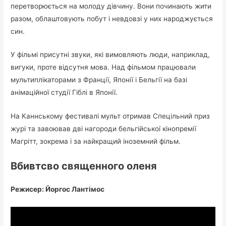
перетворюється на молоду дівчину. Вони починають жити
разом, облаштовують побут і невдовзі у них народжується
син.
У фільмі присутні звуки, які вимовляють люди, наприклад,
вигуки, проте відсутня мова. Над фільмом працювали
мультиплікаторами з Франції, Японії і Бельгії на базі
анімаційної студії Гіблі в Японії.
На Каннському фестивалі мульт отримав Спецільний приз
журі та завоював дві нагороди бельгійської кінопремії
Магрітт, зокрема і за найкращий іноземний фільм.
Вбивтсво священного оленя
Режисер: Йоргос Лантімос