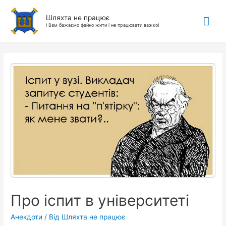
Гол
Шляхта не працює
І Вам бажаємо файно жити і не працювати важко!
ме
Про іспит в університеті
Анекдоти
/ Від
Шляхта не працює