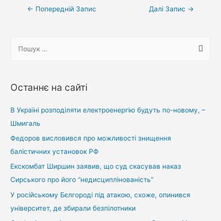
Навігація
←
Попередній Запис
Далі Запис
→
записів
П
о
ш
у
Останнє на сайті
к
:
В Україні розподіляти електроенергію будуть по-новому, –
Шмигаль
Федоров висловився про можливості знищення
балістичних установок РФ
Екскомбат Ширшин заявив, що суд скасував наказ
Сирського про його “недисциплінованість”
У російському Бєлгороді під атакою, схоже, опинився
університет, де збирали безпілотники