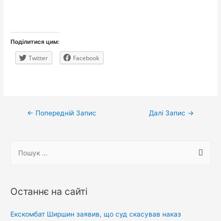
Поділитися цим:
Twitter
Facebook
Навігація
←
Попередній Запис
Далі Запис
→
записів
П
о
ш
у
Останнє на сайті
к
:
Екскомбат Ширшин заявив, що суд скасував наказ