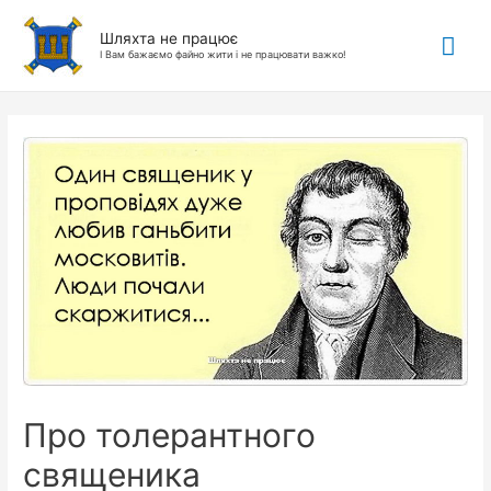
Гол
Шляхта не працює
І Вам бажаємо файно жити і не працювати важко!
ме
Про толерантного
священика