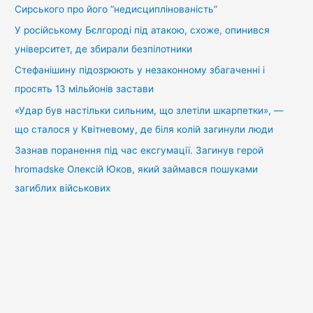
Сирського про його “недисциплінованість”
У російському Бєлгороді під атакою, схоже, опинився
університет, де збирали безпілотники
Стефанішину підозрюють у незаконному збагаченні і
просять 13 мільйонів застави
«Удар був настільки сильним, що злетіли шкарпетки», —
що сталося у Квітневому, де біля колій загинули люди
Зазнав поранення під час ексгумації. Загинув герой
hromadske Олексій Юков, який займався пошуками
загиблих військових