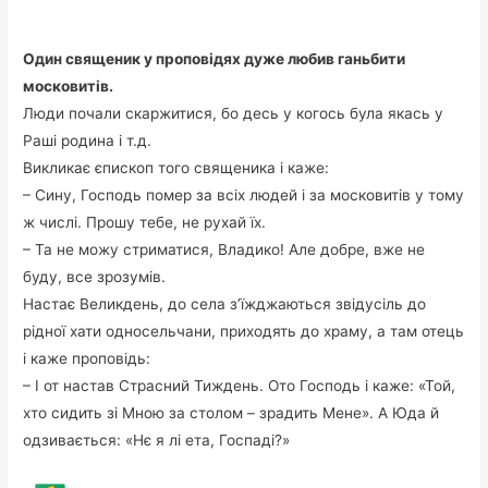
Один священик у проповідях дуже любив ганьбити
московитів.
Люди почали скаржитися, бо десь у когось була якась у
Раші родина і т.д.
Викликає єпископ того священика і каже:
– Сину, Господь помер за всіх людей і за московитів у тому
ж числі. Прошу тебе, не рухай їх.
– Та не можу стриматися, Владико! Але добре, вже не
буду, все зрозумів.
Настає Великдень, до села з’їжджаються звідусіль до
рідної хати односельчани, приходять до храму, а там отець
і каже проповідь:
– І от настав Страсний Тиждень. Ото Господь і каже: «Той,
хто сидить зі Мною за столом – зрадить Мене». А Юда й
одзивається: «Нє я лі ета, Госпаді?»