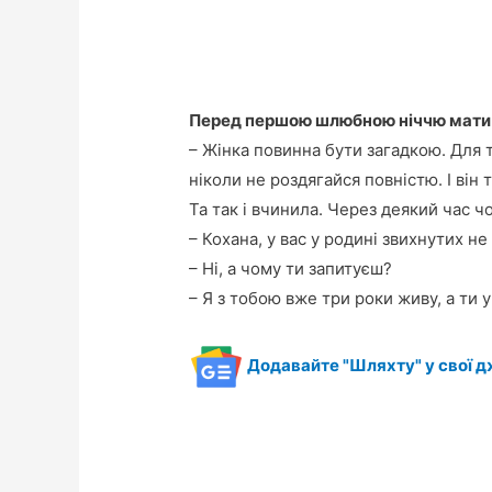
Перед першою шлюбною ніччю мати 
– Жінка повинна бути загадкою. Для
ніколи не роздягайся повністю. І він
Та так і вчинила. Через деякий час чо
– Кохана, у вас у родині звихнутих не
– Ні, а чому ти запитуєш?
– Я з тобою вже три роки живу, а ти 
Додавайте "Шляхту" у свої д