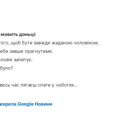
мовить доньці:
 того, щоб бути завжди жаданою чоловіком,
 тебе завше прагнутиме.
ловік запитує:
 було?
увесь час лягаєш спати у чоботях…
жерела Google Новини