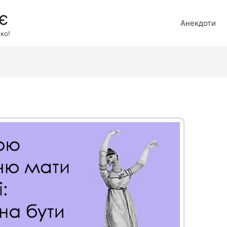
є
Анекдоти
ко!