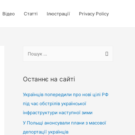
Відео
Статті
Ілюстрації
Privacy Policy
П
о
ш
у
Останнє на сайті
к
Українців попередили про нові цілі РФ
:
під час обстрілів української
інфраструктури наступної зими
У Польщі анонсували плани з масової
депортації українців