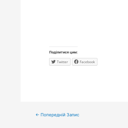
Поділитися цим:
Twitter
Facebook
Навігація
←
Попередній Запис
записів