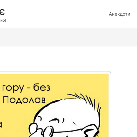
є
Анекдоти
ко!