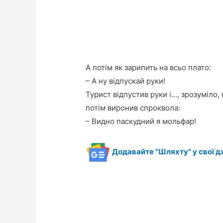
А потім як зарипить на всьо плато:
– А ну відпускай руки!
Турист відпустив руки і…, зрозуміло, 
потім виронив спроквола:
– Видно паскудний я мольфар!
Додавайте "Шляхту" у свої д