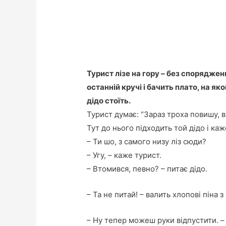
Турист лізе на гору – без споряджен
останній кручі і бачить плато, на як
дідо стоїть.
Турист думає: “Зараз троха повишу, ві
Тут до нього підходить той дідо і каж
– Ти шо, з самого низу ліз сюди?
– Угу, – каже турист.
– Втомився, певно? – питає дідо.
– Та не питай! – валить хлопові піна з
– Ну тепер можеш руки відпустити. – 