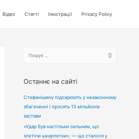
Відео
Статті
Ілюстрації
Privacy Policy
П
о
ш
у
Останнє на сайті
к
Стефанішину підозрюють у незаконному
:
збагаченні і просять 13 мільйонів
застави
«Удар був настільки сильним, що
злетіли шкарпетки», — що сталося у