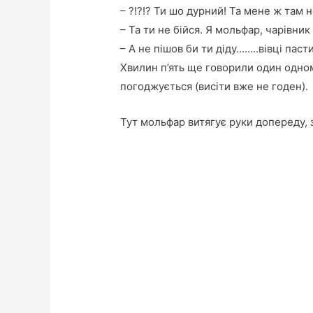
– ?!?!? Ти шо дурний! Та мене ж там 
– Та ти не бійся. Я мольфар, чарівни
– А не пішов би ти діду……..вівці пасти!
Хвилин п’ять ще говорили один одному
погоджується (висіти вже не годен).
Тут мольфар витягує руки допереду, з