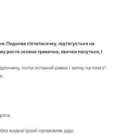
ня. Подолав п’ятитисячку, підтягується на
ому росте зелена травичка, овечки пасуться, і
дпочину, потім останній ривок і залізу на плато”.
е:
 рота.
без жодної іронії промовляє дідо.