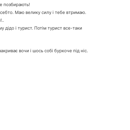
не позбирають!
к себто. Маю велику силу і тебе втримаю.
..
 дідо і турист. Потім турист все-таки
акриває вочи і шось собі буркоче під ніс.