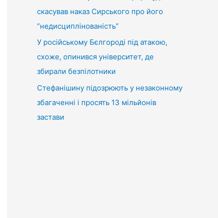
скасував наказ Сирського про його
“недисциплінованість”
У російському Бєлгороді під атакою,
схоже, опинився університет, де
збирали безпілотники
Стефанішину підозрюють у незаконному
збагаченні і просять 13 мільйонів
застави