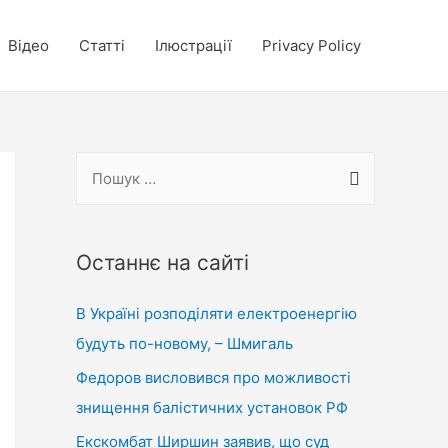
Відео
Статті
Ілюстрації
Privacy Policy
П
о
ш
у
Останнє на сайті
к
В Україні розподіляти електроенергію
:
будуть по-новому, – Шмигаль
Федоров висловився про можливості
знищення балістичних установок РФ
Екскомбат Ширшин заявив, що суд