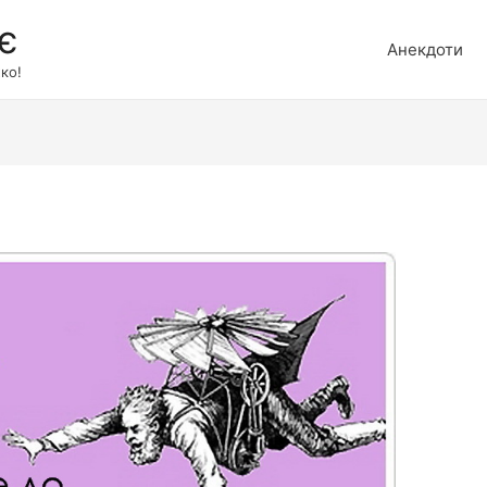
є
Анекдоти
ко!