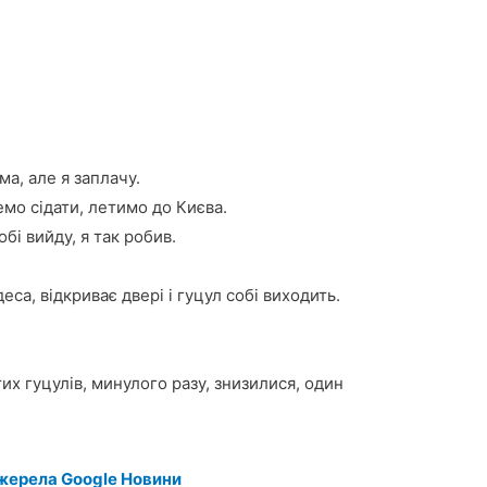
ма, але я заплачу.
емо сідати, летимо до Києва.
обі вийду, я так робив.
са, відкриває двері і гуцул собі виходить.
их гуцулів, минулого разу, знизилися, один
жерела Google Новини