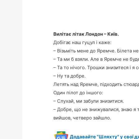
Вилітає літак Лондон – Київ.
Добігає наш гуцул і каже:
– Візьміть мене до Яремче. Білета не
– Та ми б взяли. Але в Яремче не буд
– Та то нічого. Трошки знизитеся і я с
– Ну та добре.
Летять над Яремче, підходить стюарде
Один пілот до іншого:
– Слухай, ми забули знизитися.
– Добре, що не знижувалися, знаю я т
вийшов, четверо зайшло.
Додавайте "Шляхту" у свої д