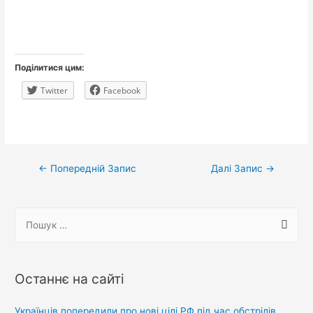
Поділитися цим:
Twitter
Facebook
Навігація
←
Попередній Запис
Далі Запис
→
записів
П
о
ш
у
Останнє на сайті
к
:
Українців попередили про нові цілі РФ під час обстрілів