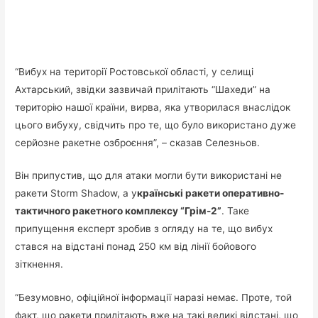
“Вибух на території Ростовської області, у селищі
Ахтарський, звідки зазвичай прилітають “Шахеди” на
територію нашої країни, вирва, яка утворилася внаслідок
цього вибуху, свідчить про те, що було використано дуже
серйозне ракетне озброєння”, – сказав Селезньов.
Він припустив, що для атаки могли бути використані не
ракети Storm Shadow, а у
країнські ракети оперативно-
тактичного ракетного комплексу “Грім-2”
. Таке
припущення експерт зробив з огляду на те, що вибух
стався на відстані понад 250 км від лінії бойового
зіткнення.
“Безумовно, офіційної інформації наразі немає. Проте, той
факт, що ракети прилітають вже на такі великі відстані, що