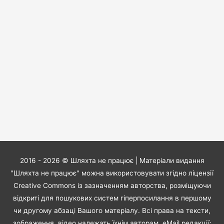
2016 - 2026 ©
Шляхта не працює
| Матеріали видання
"Шляхта не працює" можна використовувати згідно ліцензії
Creative Commons із зазначенням авторства, розміщуючи
відкриті для пошукових систем гіперпосилання в першому
чи другому абзаці Вашого матеріалу. Всі права на тексти,
зображення, відео належать їхнім авторам. eMail редакції: