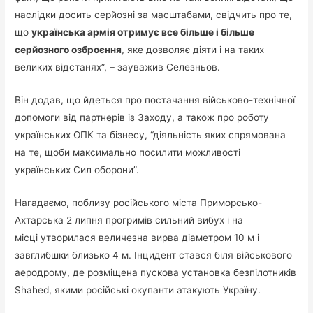
наслідки досить серйозні за масштабами, свідчить про те,
що
українська армія отримує все більше і більше
серйозного озброєння
, яке дозволяє діяти і на таких
великих відстанях”, – зауважив Селезньов.
Він додав, що йдеться про постачання військово-технічної
допомоги від партнерів із Заходу, а також про роботу
українських ОПК та бізнесу, “діяльність яких спрямована
на те, щоби максимально посилити можливості
українських Сил оборони”.
Нагадаємо, поблизу російського міста Приморсько-
Ахтарська 2 липня прогримів сильний вибух і на
місці утворилася величезна вирва діаметром 10 м і
завглибшки близько 4 м. Інцидент стався біля військового
аеродрому, де розміщена пускова установка безпілотників
Shahed, якими російські окупанти атакують Україну.