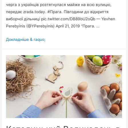
черга з українців розтягнулася майже на всю вулицю,
передає zrada.today. #Прага. Півгодини до відкриття
виборчої дільниці pic.twitter.com/DB89bU2oQb — Yevhen
Perebyinis (@YPerebyinis) April 21, 2019 “Прага. …
“За
Докладніше & raquo;
півгодини
до
відкриття!”:
У
Празі
неймовірний
ажіотаж
на
виборчій
дільниці