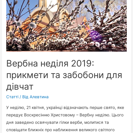
і
історія
Вербна неділя 2019:
прикмети та забобони для
дівчат
Статті
/ Від
Алевтина
У неділю, 21 квітня, українці відзначають перше свято, яке
передує Воскресінню Христовому – Вербну неділю. Цього
дня заведено освячувати гілки верби, молитися та
сповіщати ближніх про наближення великого світлого