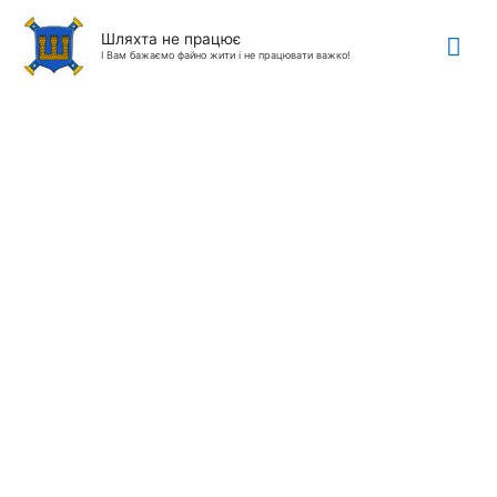
Гол
Шляхта не працює
І Вам бажаємо файно жити і не працювати важко!
ме