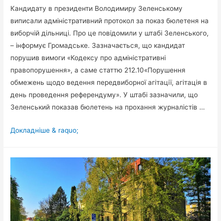
Кандидату в президенти Володимиру Зеленському
виписали адміністративний протокол за показ бюлетеня на
виборчій дільниці. Про це повідомили у штабі Зеленського,
– інформує Громадське. Зазначається, що кандидат
порушив вимоги «Кодексу про адміністративні
правопорушення», а саме статтю 212.10«Порушення
обмежень щодо ведення передвиборної агітації, агітація в
день проведення референдуму». У штабі зазначили, що
Зеленський показав бюлетень на прохання журналістів …
Зеленському
Докладніше & raquo;
виписали
адмінпротокол
за
показ
бюлетеня