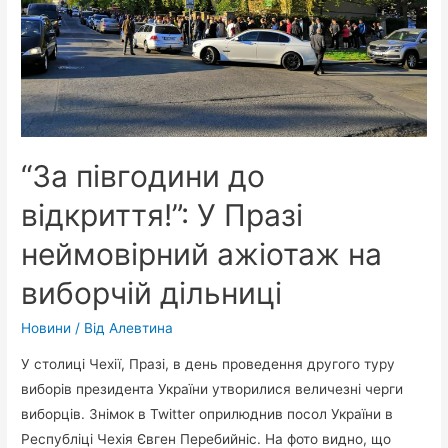
“За півгодини до
відкриття!”: У Празі
неймовірний ажіотаж на
виборчій дільниці
Новини
/ Від
Алевтина
У столиці Чехії, Празі, в день проведення другого туру
виборів президента України утворилися величезні черги
виборців. Знімок в Twitter оприлюднив посол України в
Республіці Чехія Євген Перебийніс. На фото видно, що