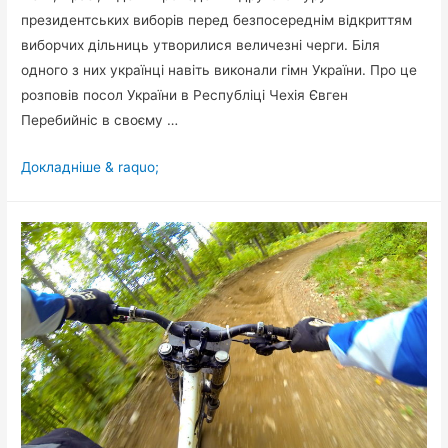
президентських виборів перед безпосереднім відкриттям
виборчих дільниць утворилися величезні черги. Біля
одного з них українці навіть виконали гімн України. Про це
розповів посол України в Республіці Чехія Євген
Перебийніс в своєму …
У
Докладніше & raquo;
Празі
величезна
черга
виборців
співала
гімн
України
(відео)