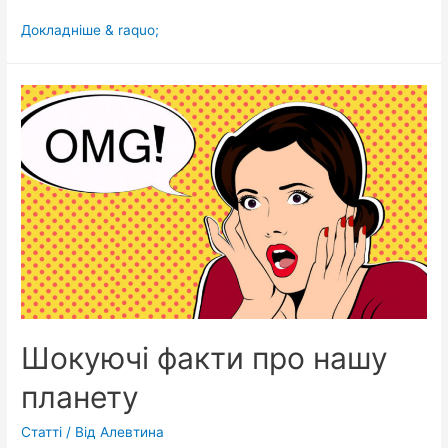
Сьогодні
Докладніше & raquo;
суд
розгляне
питання
про
зняття
Зеленського
з
виборів
Шокуючі факти про нашу
планету
Статті
/ Від
Алевтина