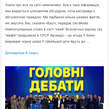
Знати про все на світі неможливо. Але є така інформація,
яка видається цілковитим абсурдом, хоча насправді є
абсолютною правдою. Ми підібрали кілька цікавих фактів,
які змусять Вас сказати «Вау!», передає Ukr.Media .
Найпопулярніше слово в світі “окей” Всесвітньо відому гру
“мафія” придумали в СРСР Авокадо – це ягода У білих
ведмедів чорна шкіра У Швейцарії діти йдуть до …
Шокуючі
Докладніше & raquo;
факти
про
нашу
планету