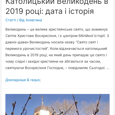
Католицький Великодень в
2019 році: дата і історія
Статті
/ Від
Алевтина
Великодень – це велике християнське свято, що знаменує
Світле Христове Воскресіння, і є центром біблійної історії. З
давніх-давен Великодень носила назву “Свято свят і
перемога урочистостей”. Коли відзначається католицький
Великодень в 2019 році, на який день припадає це свято і
чому східні і західні християни не збігаються за часом,
святкуючи Воскресіння Господнє, – повідомляє Сьогодні. …
Католицький
Докладніше & raquo;
Великодень
в
2019
році:
дата