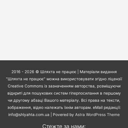
2016 - 2026 ©
Шляхта не працює
| Матеріали видання
"Шляхта не працює" можна використовувати згідно ліцензії
Creative Commons із зазначенням авторства, розміщуючи
відкриті для пошукових систем гіперпосилання в першому
чи другому абзаці Вашого матеріалу. Всі права на тексти,
зображення, відео належать їхнім авторам. eMail редакції:
info@shlyahta.com.ua
| Povered by
Astra WordPress Theme
Стежте за нами: