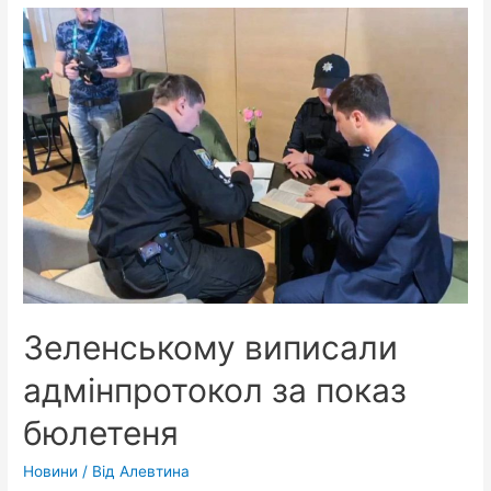
виборець
втік
з
бюлетнем
на
велосипеді
Зеленському виписали
адмінпротокол за показ
бюлетеня
Новини
/ Від
Алевтина