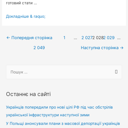
готовий стати …
Зеленський
Докладніше & raquo;
став
на
Навігація
коліна
←
Попередня сторінка
1
…
2 027
2 028
2 029
…
під
записів
2 049
Наступна сторінка
→
час
дебатів,
Порошенко
П
–
о
за
ш
ним
у
Останнє на сайті
к
:
Українців попередили про нові цілі РФ під час обстрілів
української інфраструктури наступної зими
У Польщі анонсували плани з масової депортації українців