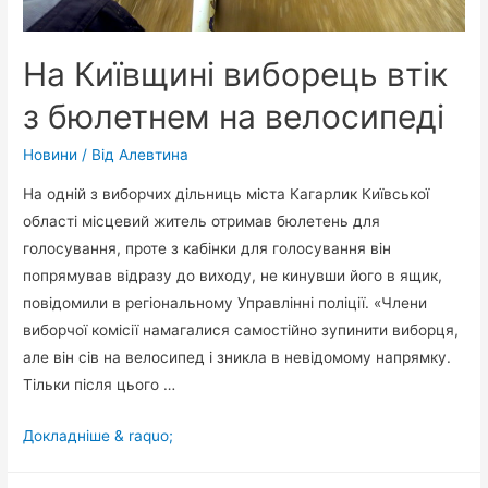
На Київщині виборець втік
з бюлетнем на велосипеді
Новини
/ Від
Алевтина
На одній з виборчих дільниць міста Кагарлик Київської
області місцевий житель отримав бюлетень для
голосування, проте з кабінки для голосування він
попрямував відразу до виходу, не кинувши його в ящик,
повідомили в регіональному Управлінні поліції. «Члени
виборчої комісії намагалися самостійно зупинити виборця,
але він сів на велосипед і зникла в невідомому напрямку.
Тільки після цього …
На
Докладніше & raquo;
Київщині