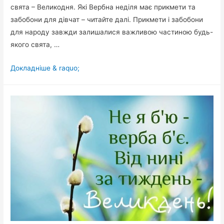
свята – Великодня. Які Вербна неділя має прикмети та
забобони для дівчат – читайте далі. Прикмети і забобони
для народу завжди залишалися важливою частиною будь-
якого свята, …
Вербна
Докладніше & raquo;
неділя
2019:
прикмети
та
забобони
для
дівчат