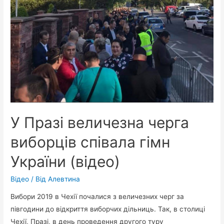
У Празі величезна черга
виборців співала гімн
України (відео)
Відео
/ Від
Алевтина
Вибори 2019 в Чехії почалися з величезних черг за
півгодини до відкриття виборчих дільниць. Так, в столиці
Чехії, Празі, в день проведення другого туру