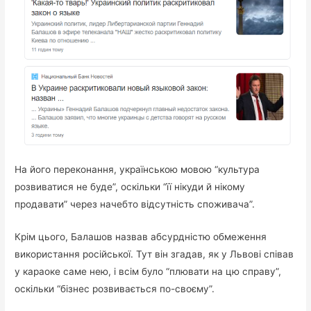
На його переконання, українською мовою “культура
розвиватися не буде”, оскільки “її нікуди й нікому
продавати” через начебто відсутність споживача”.
Крім цього, Балашов назвав абсурдністю обмеження
використання російської. Тут він згадав, як у Львові співав
у караоке саме нею, і всім було “плювати на цю справу”,
оскільки “бізнес розвивається по-своєму”.