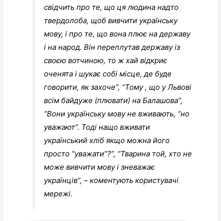
свідчить про те, що ця людина надто
твердолоба, щоб вивчити українську
мову, і про те, що вона плює на державу
і на народ. Він переплутав державу із
своєю вотчиною, то ж хай відкриє
оченята і шукає собі місце, де буде
говорити, як захоче”, “Тому , що у Львові
всім байдуже (плювати) на Балашова”,
“Вони українську мову не вживають, “но
уважают”. Тоді нащо вживати
український хліб якщо можна його
просто “уважати”?”, “Тварина той, хто не
може вивчити мову і зневажає
українців”, – коментують користувачі
мережі.