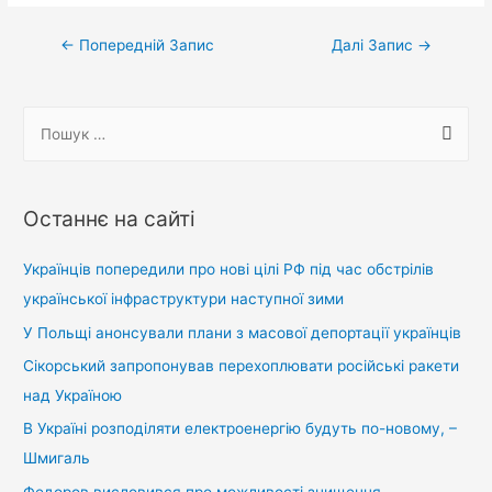
Навігація
←
Попередній Запис
Далі Запис
→
записів
П
о
ш
у
Останнє на сайті
к
:
Українців попередили про нові цілі РФ під час обстрілів
української інфраструктури наступної зими
У Польщі анонсували плани з масової депортації українців
Сікорський запропонував перехоплювати російські ракети
над Україною
В Україні розподіляти електроенергію будуть по-новому, –
Шмигаль
Федоров висловився про можливості знищення