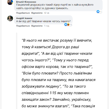
“В нього не вистачає розуму її вивчити,
тому й казиться! Дорога до раші
відкрита!”, “А ви від цієї тварини чекали
чогось іншого?”, “Тому у нього перед
офісом варто корова, так хто тварина?”,
“Всім було плювати? Просто львів’янам
було плювати на тварину, яка намагалася
зображувати людину”, “То за такого
співвідношенні 1:15 яку мову повинен
захищати закон? Звичайно, українську,
бо може зникнути взагалі”, “Така позиція