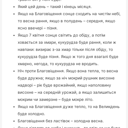
Який цей день – такий і кінець місяця.
Якщо на Благовіщення сонце сходить на чистім небі,
то весна рання, якщо в полудень – середня, якщо
ясно ввечері – пізня.
Якщо 7 квітня сонце світить до обіду, а потім
ховається за хмари, кукурудза буде рання, коли ж
навпаки: визирає з-за хмар тільки після обіду, то
кукурудза буде пізня. Якщо ж того дня взагалі буде
хмарно, негода, то кукурудза не вродить.
Ніч проти Благовіщення. Якщо вона тепла, то весна
буде дружна; якщо за ніч мокрий рушник висохне
надворі – рік буде врожайний, якщо наполовину
висохне – на середній урожай, а якщо залишиться
мокрим чи замерзне – буде мокре літо.
Якщо на Благовіщення дуже тепло, то на Великдень
буде холодно.
Благовіщення без ластівок – холодна весна.