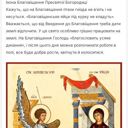
Ікона Благовіщення Пресвятої Богородиці
Кажуть, що на Благовіщення птахи гнізда не в’ють і не
несуться. «Благовіщенське яйце під курку не кладуть».
Вважається, що від Введення до Благовіщення треба дати
землі відпочити. У це свято особливо грішно працювати на
землі. На Благовіщення Господь «благословить усяке
дихання», і після цього дня можна розпочинати роботи в
полі, все буде добре рости, квітнути й колоситися.