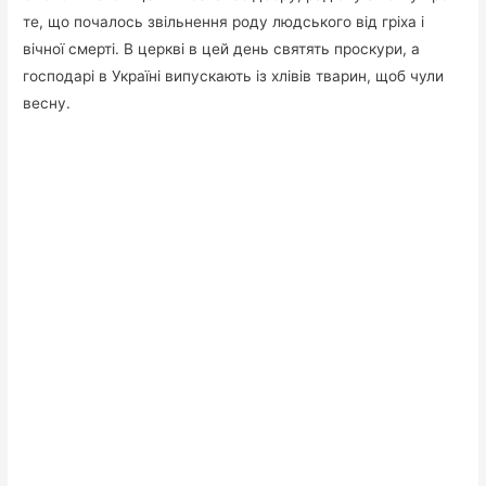
те, що почалось звільнення роду людського від гpiха і
вічної cмeртi. В церкві в цей день святять проскури, а
господарі в Україні випускають із хлівів тварин, щоб чули
весну.