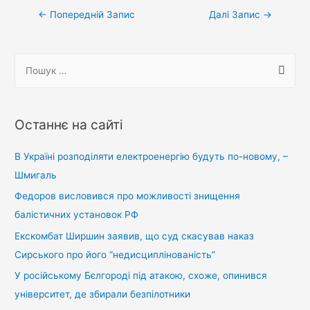
Навігація
←
Попередній Запис
Далі Запис
→
записів
П
о
ш
у
Останнє на сайті
к
:
В Україні розподіляти електроенергію будуть по-новому, –
Шмигаль
Федоров висловився про можливості знищення
балістичних установок РФ
Екскомбат Ширшин заявив, що суд скасував наказ
Сирського про його “недисциплінованість”
У російському Бєлгороді під атакою, схоже, опинився
університет, де збирали безпілотники