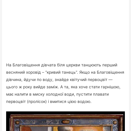
На Благовіщення дівчата біля церкви танцюють перший
весняний хоровід – “кривий танець”. Якщо на Благовіщення
дівчина, йдучи по воду, знайде квітучий первоцвіт —
цього ж року вийде заміж. А та, яка хоче стати гарнішою,
має налити в миску холодної води, пустити плавати
первоцвіт (пролісок) і вмитися цією водою.