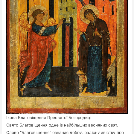
Ікона Благовіщення Пресвятої Богородиці
Свято Благовіщення одне із найбільших весняних свят.
Слово “Благовіщення” означає добру, радісну звістку про