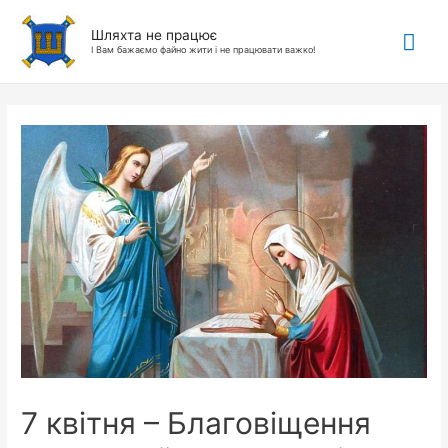
Гол
Шляхта не працює
І Вам бажаємо файно жити і не працювати важко!
ме
7 квітня – Благовіщення