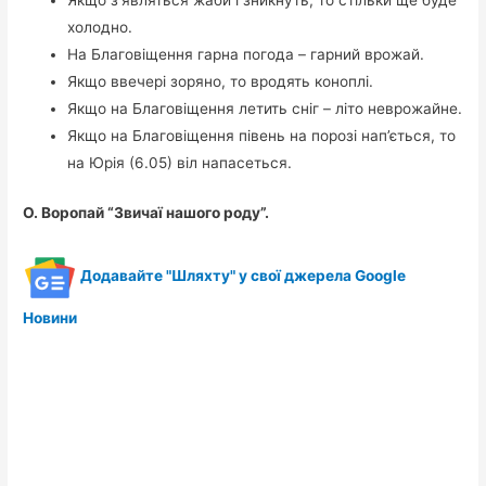
Якщо з’являться жаби і зникнуть, то стільки ще буде
холодно.
На Благовіщення гарна погода – гарний врожай.
Якщо ввечері зоряно, то вродять коноплі.
Якщо на Благовіщення летить сніг – літо неврожайне.
Якщо на Благовіщення півень на порозі нап’ється, то
на Юрія (6.05) віл напасеться.
О. Воропай “Звичаї нашого роду”.
Додавайте "Шляхту" у свої джерела Google
Новини