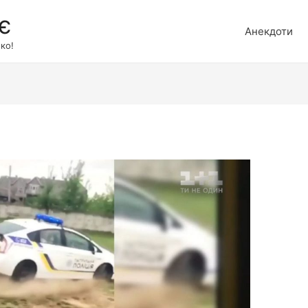
є
Анекдоти
ко!