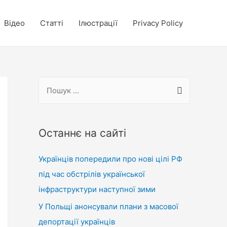
Відео
Статті
Ілюстрації
Privacy Policy
П
о
ш
у
Останнє на сайті
к
Українців попередили про нові цілі РФ
:
під час обстрілів української
інфраструктури наступної зими
У Польщі анонсували плани з масової
депортації українців