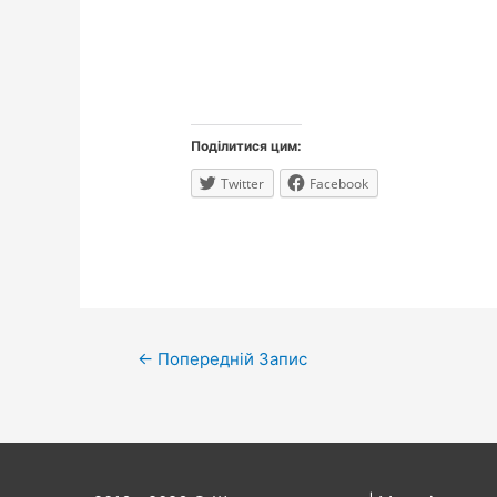
Поділитися цим:
Twitter
Facebook
Навігація
←
Попередній Запис
записів