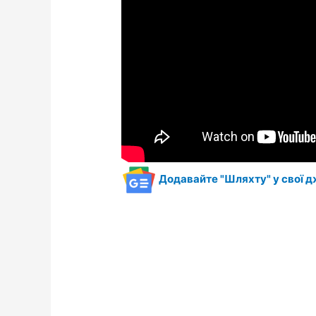
Додавайте "Шляхту" у свої д