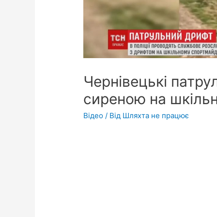
Чернівецькі патру
сиреною на шкільн
Відео
/ Від
Шляхта не працює