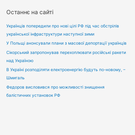
ш
у
Останнє на сайті
к
:
Українців попередили про нові цілі РФ під час обстрілів
української інфраструктури наступної зими
У Польщі анонсували плани з масової депортації українців
Сікорський запропонував перехоплювати російські ракети
над Україною
В Україні розподіляти електроенергію будуть по-новому, –
Шмигаль
Федоров висловився про можливості знищення
балістичних установок РФ