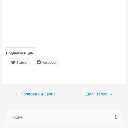
Поділитися цим:
Twitter
Facebook
Навігація
←
Попередній Запис
Далі Запис
→
записів
П
о