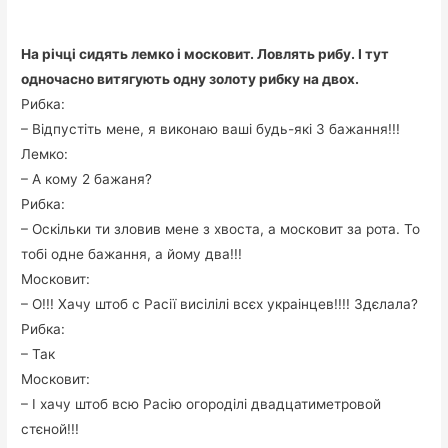
На річці сидять лемко і московит. Ловлять рибу. І тут
одночасно витягують одну золоту рибку на двох.
Рибка:
– Відпустіть мене, я виконаю ваші будь-які 3 бажання!!!
Лемко:
– А кому 2 бажаня?
Рибка:
– Оскільки ти зловив мене з хвоста, а московит за рота. То
тобі одне бажання, а йому два!!!
Московит:
– О!!! Хачу штоб с Расії висілілі всєх украінцев!!!! Здєлала?
Рибка:
– Так
Московит:
– І хачу штоб всю Расію огороділі двадцатиметровой
стєной!!!