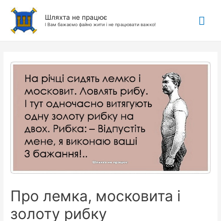
Гол
Шляхта не працює
І Вам бажаємо файно жити і не працювати важко!
ме
Про лемка, московита і
золоту рибку