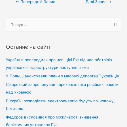
Навігація
←
Попередній Запис
Далі Запис
→
записів
П
о
ш
у
Останнє на сайті
к
:
Українців попередили про нові цілі РФ під час обстрілів
української інфраструктури наступної зими
У Польщі анонсували плани з масової депортації українців
Сікорський запропонував перехоплювати російські ракети
над Україною
В Україні розподіляти електроенергію будуть по-новому, –
Шмигаль
Федоров висловився про можливості знищення
балістичних установок РФ