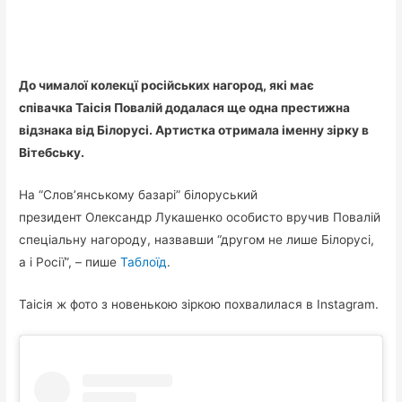
До чималої колекцї російських нагород, які має
співачка Таісія Повалій додалася ще одна престижна
відзнака від Білорусі. Артистка отримала іменну зірку в
Вітебську.
На “Слов’янському базарі” білоруський
президент Олександр Лукашенко особисто вручив Повалій
спеціальну нагороду, назвавши “другом не лише Білорусі,
а і Росії”, – пише
Таблоїд
.
Таісія ж фото з новенькою зіркою похвалилася в Instagram.