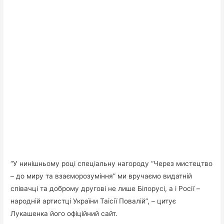
“У нинішньому році спеціальну нагороду “Через мистецтво
– до миру та взаєморозуміння” ми вручаємо видатній
співачці та доброму другові не лише Білорусі, а і Росії –
народній артистці України Таісії Повалій”, – цитує
Лукашенка його офіційний сайт.