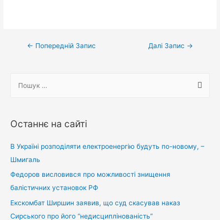
Навігація
←
Попередній Запис
Далі Запис
→
записів
П
о
ш
у
Останнє на сайті
к
:
В Україні розподіляти електроенергію будуть по-новому, –
Шмигаль
Федоров висловився про можливості знищення
балістичних установок РФ
Екскомбат Ширшин заявив, що суд скасував наказ
Сирського про його “недисциплінованість”