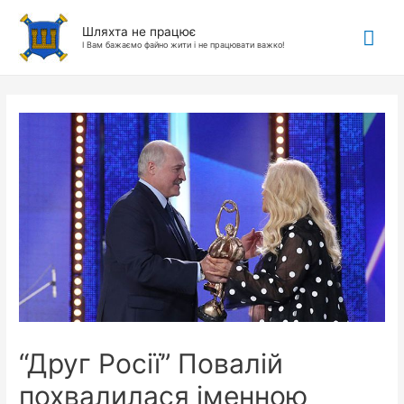
Гол
Шляхта не працює
І Вам бажаємо файно жити і не працювати важко!
ме
“Друг Росії” Повалій
похвалилася іменною