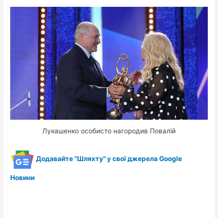
Лукашенко особисто нагородив Повалій
Додавайте "Шляхту" у свої джерела Google
Новини