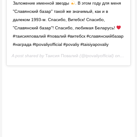
Заложение именной звезды
. В этом году для меня
"Славянский базар" такой же значимый, как и в
далеком 1993-м. Спасибо, Витебск! Спасибо,
"Славянский базар"! Спасибо, любимая Беларусь!
#таисияповалий #повалий #витебск #славянскийбазар
#награда #tpovaliyofficial #povaliy #taisiyapovaliy
A post shared by
Таисия Повалий
(@tpovaliyofficial) on
Jul 11,