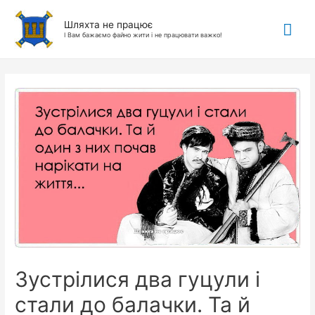
Гол
Шляхта не працює
І Вам бажаємо файно жити і не працювати важко!
ме
Зустрілися два гуцули і
стали до балачки. Та й