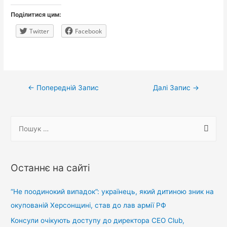
Поділитися цим:
Twitter
Facebook
Навігація
←
Попередній Запис
Далі Запис
→
записів
П
о
ш
у
Останнє на сайті
к
:
“Не поодинокий випадок”: українець, який дитиною зник на
окупованій Херсонщині, став до лав армії РФ
Консули очікують доступу до директора CEO Club,