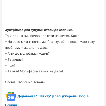
Зустрілися два гуцули і стали до балачки.
Та й один з них почав нарікати на життя. Каже:
– Не везе ми з жіночками, братіку, ой не везе! Маю таку
проблему – жадна не дає…
– А ти до мольфарки ходив?
– Та ходив!
– І шо?
– Та нич! Мольфарка також не дала!..
Оповів: Любомир Коваль
Додавайте "Шляхту" у свої джерела Google
Новини