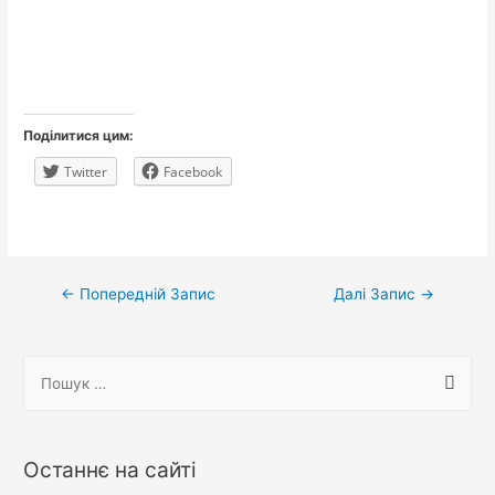
Поділитися цим:
Twitter
Facebook
Навігація
←
Попередній Запис
Далі Запис
→
записів
П
о
ш
у
Останнє на сайті
к