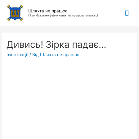
Гол
Шляхта не працює
І Вам бажаємо файно жити і не працювати важко!
ме
Дивись! Зірка падає…
Ілюстрації
/ Від
Шляхта не працює