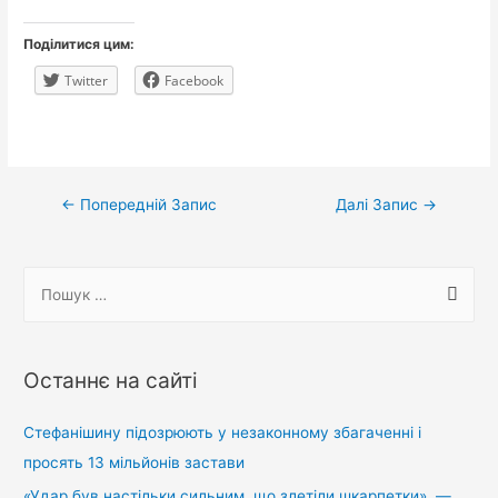
Поділитися цим:
Twitter
Facebook
Навігація
←
Попередній Запис
Далі Запис
→
записів
П
о
ш
у
Останнє на сайті
к
:
Стефанішину підозрюють у незаконному збагаченні і
просять 13 мільйонів застави
«Удар був настільки сильним, що злетіли шкарпетки», —