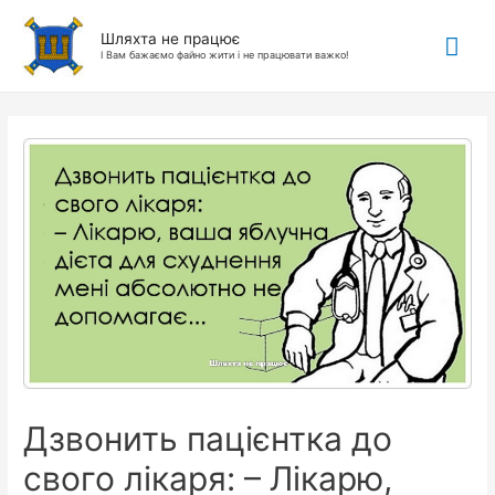
Гол
Шляхта не працює
І Вам бажаємо файно жити і не працювати важко!
ме
Дзвонить пацієнтка до
свого лікаря: – Лікарю,