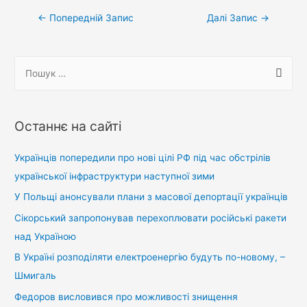
Навігація
←
Попередній Запис
Далі Запис
→
записів
П
о
ш
у
Останнє на сайті
к
:
Українців попередили про нові цілі РФ під час обстрілів
української інфраструктури наступної зими
У Польщі анонсували плани з масової депортації українців
Сікорський запропонував перехоплювати російські ракети
над Україною
В Україні розподіляти електроенергію будуть по-новому, –
Шмигаль
Федоров висловився про можливості знищення