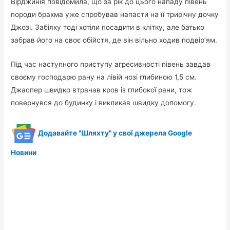
Вірджинія повідомила, що за рік до цього нападу півень
породи брахма уже спробував напасти на її трирічну дочку
Джозі. Забіяку тоді хотіли посадити в клітку, але батько
забрав його на своє обійстя, де він вільно ходив подвір’ям.
Під час наступного приступу агресивності півень завдав
своєму господарю рану на лівій нозі глибиною 1,5 см.
Джаспер швидко втрачав кров із глибокої рани, тож
повернувся до будинку і викликав швидку допомогу.
Додавайте "Шляхту" у свої джерела Google
Новини