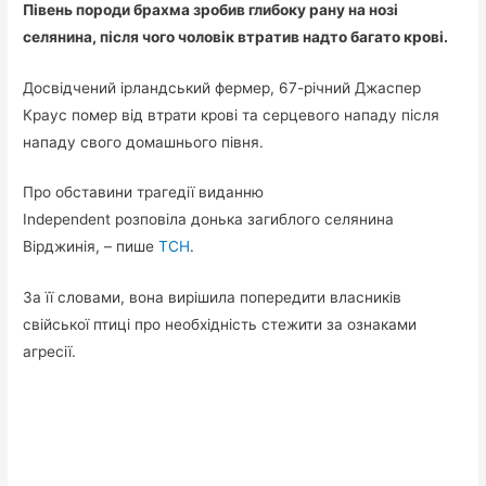
Півень породи брахма зробив глибоку рану на нозі
селянина, після чого чоловік втратив надто багато крові.
Досвідчений ірландський фермер, 67-річний Джаспер
Краус помер від втрати крові та серцевого нападу після
нападу свого домашнього півня.
Про обставини трагедії виданню
Independent розповіла донька загиблого селянина
Вірджинія, – пише
ТСН
.
За її словами, вона вирішила попередити власників
свійської птиці про необхідність стежити за ознаками
агресії.