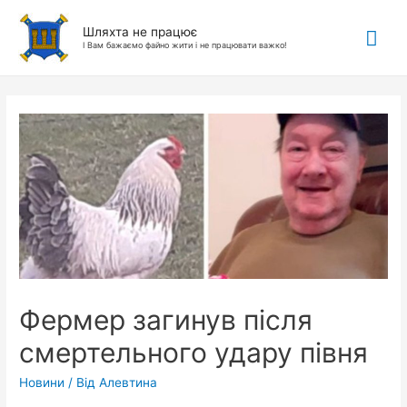
Гол
Шляхта не працює
І Вам бажаємо файно жити і не працювати важко!
ме
Фермер загинув після
смертельного удару півня
Новини
/ Від
Алевтина