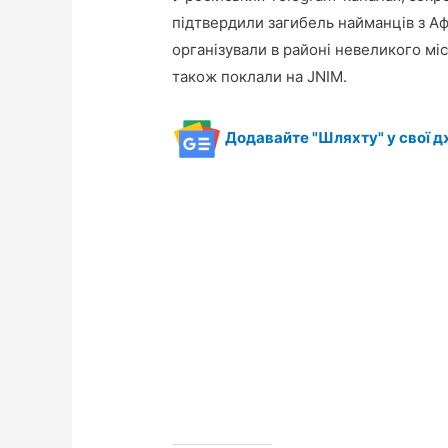
підтвердили загибель найманців з Аф
організували в районі невеликого міс
також поклали на JNIM.
Додавайте "Шляхту" у свої д