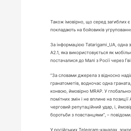
Також імовірно, що серед загиблих є 
покладають на бойовиків угруповання
За інформацією Tatarigami_UA, одна 
A2.1, яка використовується як мобіл
постачалися до Малі з Росії через Гв
“За словами джерела з відносно наді
гранатометів, водночас одна граната
конвою, ймовірно MRAP. У глобально
помітних змін і не вплине на позиції
черговий репутаційний удар, і, ймовірн
боротьби з повстанцями”, – повідоми
У російських Telegram-каналах, зокр