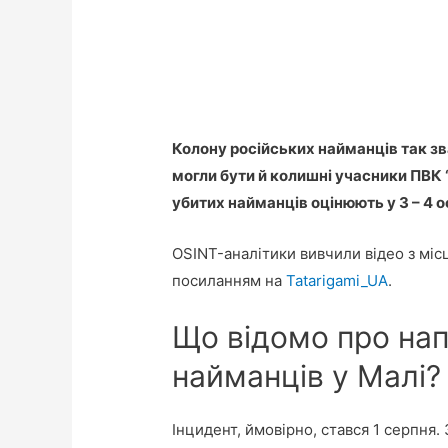
Колону російських найманців так з
могли бути й колишні учасники ПВК “
убитих найманців оцінюють у 3 – 4 о
OSINT-аналітики вивчили відео з міс
посиланням на
Tatarigami_UA
.
Що відомо про нап
найманців у Малі?
Інцидент, ймовірно, стався 1 серпня