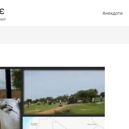
є
Анекдоти
ко!