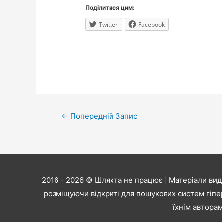
Поділитися цим:
Twitter
Facebook
Навігація
←
Попередній Запис
записів
2016 - 2026 ©
Шляхта не працює
| Матеріали вид
розміщуючи відкриті для пошукових систем гіпе
їхнім авторам