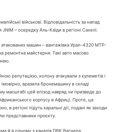
малійські військові. Відповідальність за напад
 JNIM – осередку Аль-Каїди в регіоні Сахелі.
з атакованих машин – вантажівка Урал-4320 MTP-
ьна ремонтна майстерня. Такі авто масово
інею.
йною репутацією, колону атакували з кулеметів і
, імовірно, вразила бронемашину в складі
му масштабі цей епізод навряд чи призведе до
 Африканського корпусу в Африці. Проте, це
о, в регіоні підуть каральні дії, подані як заходи
ли представники проєкту.
ема й в одному з каналів ПВК Вагнера,