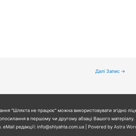
Далі Запис
→
ання "Шляхта не працює" можна використовувати згідно ліце
рпосилання в першому чи другому абзаці Вашого матеріалу. В
. eMail редакції:
info@shlyahta.com.ua
| Povered by
Astra Wo