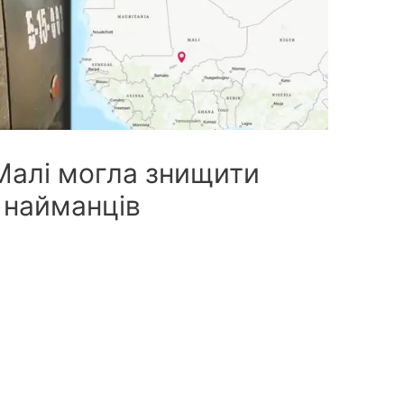
 Малі могла знищити
 найманців