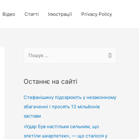
Відео
Статті
Ілюстрації
Privacy Policy
П
о
ш
у
Останнє на сайті
к
Стефанішину підозрюють у незаконному
:
збагаченні і просять 13 мільйонів
застави
«Удар був настільки сильним, що
злетіли шкарпетки», — що сталося у