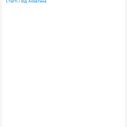
Статті
/ Від
Алевтина