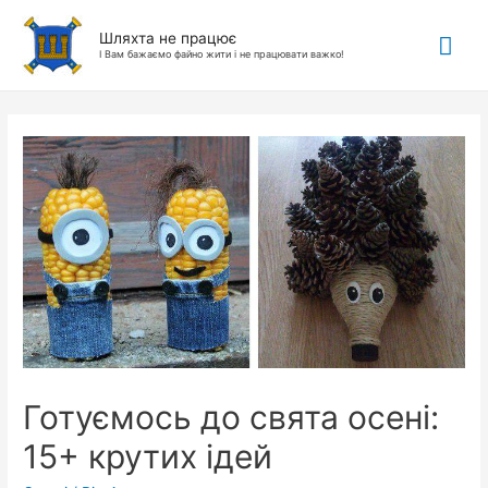
Гол
Шляхта не працює
І Вам бажаємо файно жити і не працювати важко!
ме
Готуємось до свята осені:
15+ крутих ідей