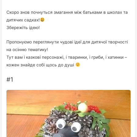
Скоро знов почнуться змагання між батьками в школах та
дитячих садках!
Збережіть ідею!
Пропонуємо переглянути чудові ідеї для дитячої творчості
на осінню тематику!
Тут вам і казкові персонажі, і тваринки, і гриби, і хатинки –
кожен знайде собі щось до душі
#1