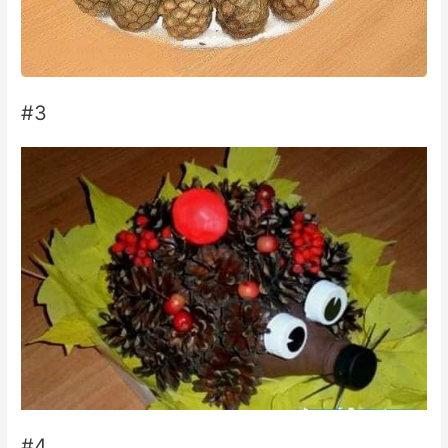
#3
#4