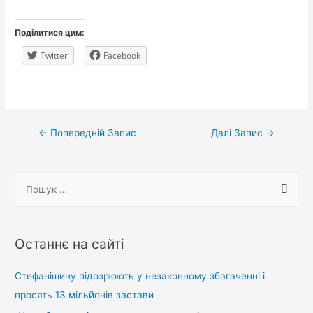
Поділитися цим:
Twitter
Facebook
Навігація
←
Попередній Запис
Далі Запис
→
записів
П
о
ш
у
Останнє на сайті
к
:
Стефанішину підозрюють у незаконному збагаченні і
просять 13 мільйонів застави