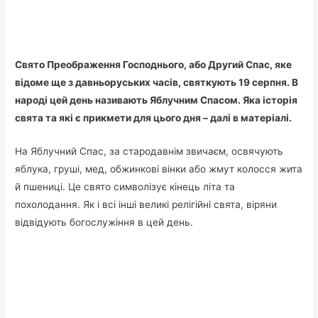
Свято Преображення Господнього, або Другий Спас, яке
відоме ще з давньоруських часів, святкують 19 серпня. В
народі цей день називають Яблучним Спасом. Яка історія
свята та які є прикмети для цього дня – далі в матеріалі.
На Яблучний Cпас, за стародавнім звичаєм, освячують
яблука, груші, мед, обжинкові вінки або жмут колосся жита
й пшениці. Це свято символізує кінець літа та
похолодання. Як і всі інші великі релігійні свята, віряни
відвідують богослужіння в цей день.