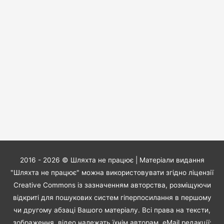
2016 - 2026 ©
Шляхта не працює
| Матеріали видання
"Шляхта не працює" можна використовувати згідно ліцензії
Creative Commons із зазначенням авторства, розміщуючи
відкриті для пошукових систем гіперпосилання в першому
чи другому абзаці Вашого матеріалу. Всі права на тексти,
зображення, відео належать їхнім авторам. eMail редакції: