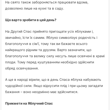
На свято також забороняється працювати вдома,
дозволено лише на кухні та в саду.
Що варто зробити в цей день?
На Другий Спас прийнято пригощати усіх яблуками і,
звичайно, їсти їх самим. Яблуко символізує родючість і
благополуччя в сім’ї, тому так ви бажаєте всього
найкращого рідним та друзям. Варто зазначити, що
благополуччя та велику силу несуть лише освячені в храмі
плоди. Тому перед куштуванням необхідно здійснити
обряд освячування.
А ще в народі вірили, що в день Спаса яблука набувають
чудодійної сили. Якщо відкусити плід і при цьому загадати
бажання – воно неодмінно має здійснитися.
Прикмети на Яблучний Спас