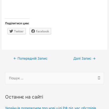
Поділитися цим:
Twitter
Facebook
Навігація
←
Попередній Запис
Далі Запис
→
записів
П
о
ш
у
Останнє на сайті
к
:
Українців попередили про нові цілі РФ під час обстрілів