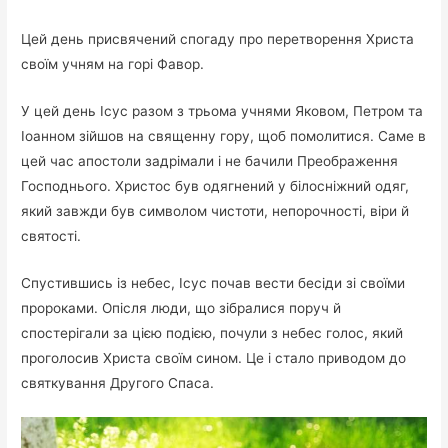
Цей день присвячений спогаду про перетворення Христа
своїм учням на горі Фавор.
У цей день Ісус разом з трьома учнями Яковом, Петром та
Іоанном зійшов на священну гору, щоб помолитися. Саме в
цей час апостоли задрімали і не бачили Преображення
Господнього. Христос був одягнений у білосніжний одяг,
який завжди був символом чистоти, непорочності, віри й
святості.
Спустившись із небес, Ісус почав вести бесіди зі своїми
пророками. Опісля люди, що зібралися поруч й
спостерігали за цією подією, почули з небес голос, який
проголосив Христа своїм сином. Це і стало приводом до
святкування Другого Спаса.