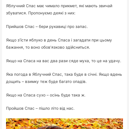
Яблучний Спас має чимало прикмет, які мають звичай
збуватися. Пропонуємо деякі з них:
Прийшов Спас – бери рукавиці про запас.
Якщо з’їсти яблуко в день Спаса і загадати при цьому
бажання, то воно обов’язково здійсниться.
Якщо на Спаса на вас два рази сяде муха, то це на удачу.
Яка погода в Яблучний Спас, така буде в січні. Якщо вдень
дощить – взимку теж буде багато опадів.
Якщо на Спаса сухо – осінь буде така ж.
Пройшов Спас – пішло літо від нас.