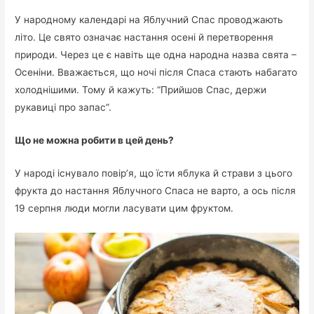
У народному календарі на Яблучний Спас проводжають
літо. Це свято означає настання осені й перетворення
природи. Через це є навіть ще одна народна назва свята –
Осеніни. Вважається, що ночі після Спаса стають набагато
холоднішими. Тому й кажуть: “Прийшов Спас, держи
рукавиці про запас”.
Що не можна робити в цей день?
У народі існувало повір’я, що їсти яблука й страви з цього
фрукта до настання Яблучного Спаса не варто, а ось після
19 серпня люди могли ласувати цим фруктом.