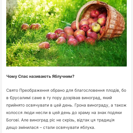
Чому Спас називають Яблучним?
Свято Преображення обрано для благословення плодів, бо
в Єрусалимі саме в ту пору дозрівав виноград, який
прийнято освячувати в цей день. Грона винограду, а також
колосся люди несли в цей день до храму на знак подяки
Богові. Але виноград ріс не скрізь, відтак ця традиція
дещо змінилася – стали освячувати яблука.