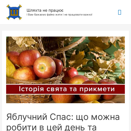
Гол
Шляхта не працює
І Вам бажаємо файно жити і не працювати важко!
ме
Яблучний Спас: що можна
робити в цей день та