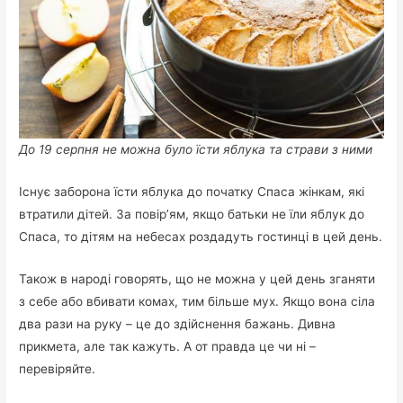
До 19 серпня не можна було їсти яблука та страви з ними
Існує заборона їсти яблука до початку Спаса жінкам, які
втратили дітей. За повір’ям, якщо батьки не їли яблук до
Спаса, то дітям на небесах роздадуть гостинці в цей день.
Також в народі говорять, що не можна у цей день зганяти
з себе або вбивати комах, тим більше мух. Якщо вона сіла
два рази на руку – це до здійснення бажань. Дивна
прикмета, але так кажуть. А от правда це чи ні –
перевіряйте.