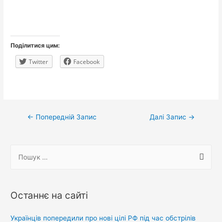
Поділитися цим:
Twitter
Facebook
Навігація
←
Попередній Запис
Далі Запис
→
записів
П
о
ш
у
Останнє на сайті
к
:
Українців попередили про нові цілі РФ під час обстрілів