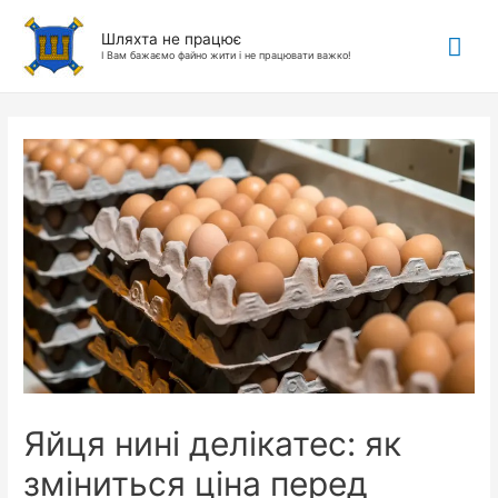
Гол
Шляхта не працює
І Вам бажаємо файно жити і не працювати важко!
ме
Яйця нині делікатес: як
зміниться ціна перед