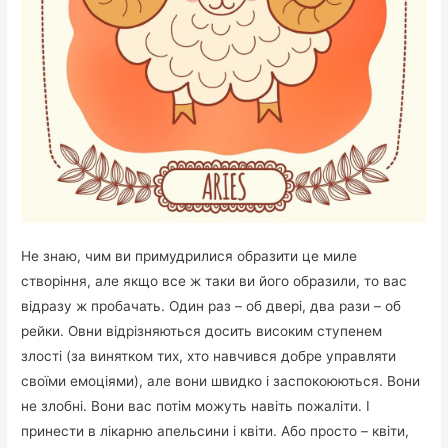
Не знаю, чим ви примудрилися образити це миле
створіння, але якщо все ж таки ви його образили, то вас
відразу ж пробачать. Один раз – об двері, два рази – об
рейки. Овни відрізняються досить високим ступенем
злості (за винятком тих, хто навчився добре управляти
своїми емоціями), але вони швидко і заспокоюються. Вони
не злобні. Вони вас потім можуть навіть пожаліти. І
принести в лікарню апельсини і квіти. Або просто – квіти,