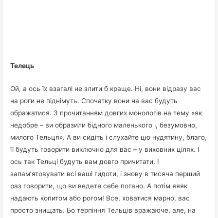
Телець
Ой, а ось їх взагалі не злити б краще. Ні, вони відразу вас
на роги не піднімуть. Спочатку вони на вас будуть
ображатися. З прочитанням довгих монологів на тему «як
недобре – ви образили бідного маленького і, безумовно,
милого Тельця». А ви сидіть і слухайте цю нудятину, благо,
її будуть говорити виключно для вас – у виховних цілях. І
ось так Тельці будуть вам довго причитати. І
запам’ятовувати всі ваші гидоти, і знову в тисяча перший
раз говорити, що ви ведете себе погано. А потім яяяк
надають копитом або рогом! Все, ховатися марно, вас
просто знищать. Бо терпіння Тельців вражаюче, але, на