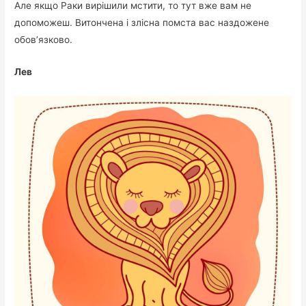
Але якщо Раки вирішили мстити, то тут вже вам не
допоможеш. Витончена і злісна помста вас наздожене
обов’язково.
Лев