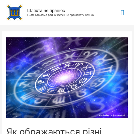
Гол
Шляхта не працює
І Вам бажаємо файно жити і не працювати важко!
ме
Як ображаються різні