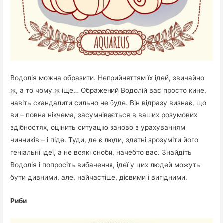
Водолія можна образити. Неприйняттям їх ідей, звичайно
ж, а то чому ж іще… Ображений Водолій вас просто кине,
навіть скандалити сильно не буде. Він відразу визнає, що
ви – повна нікчема, засумнівається в ваших розумових
здібностях, оцінить ситуацію заново з урахуванням
чинників – і піде. Туди, де є люди, здатні зрозуміти його
геніальні ідеї, а не всякі сноби, начебто вас. Знайдіть
Водолія і попросіть вибачення, ідеї у цих людей можуть
бути дивними, але, найчастіше, дієвими і вигідними.
Риби