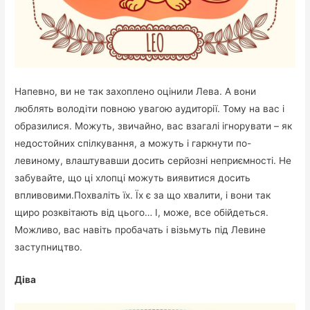
Напевно, ви не так захоплено оцінили Лева. А вони
люблять володіти повною увагою аудиторії. Тому на вас і
образилися. Можуть, звичайно, вас взагалі ігнорувати – як
недостойних спілкування, а можуть і гаркнути по-
левиному, влаштувавши досить серйозні неприємності. Не
забувайте, що ці хлопці можуть виявитися досить
впливовими.Похваліть їх. Їх є за що хвалити, і вони так
щиро розквітають від цього… І, може, все обійдеться.
Можливо, вас навіть пробачать і візьмуть під Левине
заступництво.
Діва