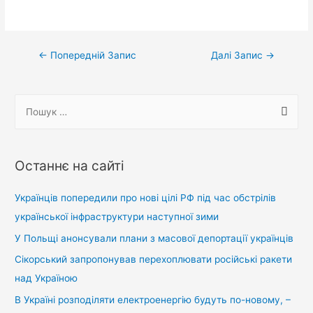
Навігація
←
Попередній Запис
Далі Запис
→
записів
П
о
ш
у
Останнє на сайті
к
:
Українців попередили про нові цілі РФ під час обстрілів
української інфраструктури наступної зими
У Польщі анонсували плани з масової депортації українців
Сікорський запропонував перехоплювати російські ракети
над Україною
В Україні розподіляти електроенергію будуть по-новому, –