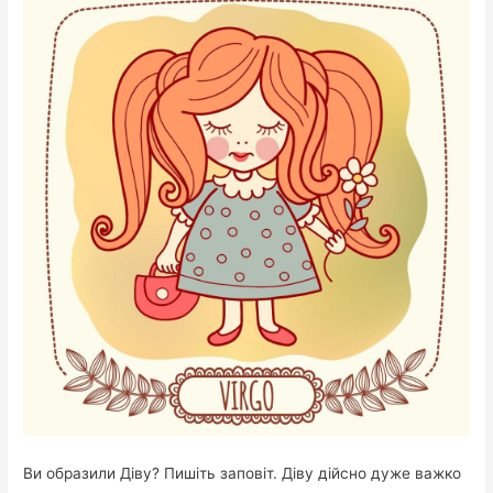
Ви образили Діву? Пишіть заповіт. Діву дійсно дуже важко