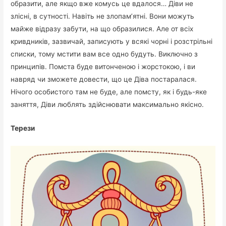
образити, але якщо вже комусь це вдалося… Діви не
злісні, в сутності. Навіть не злопам’ятні. Вони можуть
майже відразу забути, на що образилися. Але от всіх
кривдників, зазвичай, записують у всякі чорні і розстрільні
списки, тому мстити вам все одно будуть. Виключно з
принципів. Помста буде витонченою і жорстокою, і ви
навряд чи зможете довести, що це Діва постаралася.
Нічого особистого там не буде, але помсту, як і будь-яке
заняття, Діви люблять здійснювати максимально якісно.
Терези