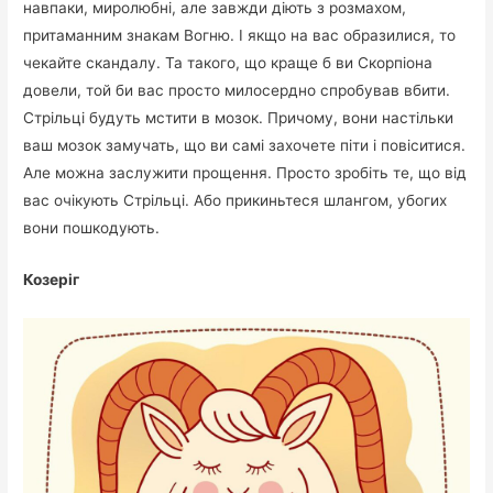
навпаки, миролюбні, але завжди діють з розмахом,
притаманним знакам Вогню. І якщо на вас образилися, то
чекайте скандалу. Та такого, що краще б ви Скорпіона
довели, той би вас просто милосердно спробував вбити.
Стрільці будуть мстити в мозок. Причому, вони настільки
ваш мозок замучать, що ви самі захочете піти і повіситися.
Але можна заслужити прощення. Просто зробіть те, що від
вас очікують Стрільці. Або прикиньтеся шлангом, убогих
вони пошкодують.
Козеріг