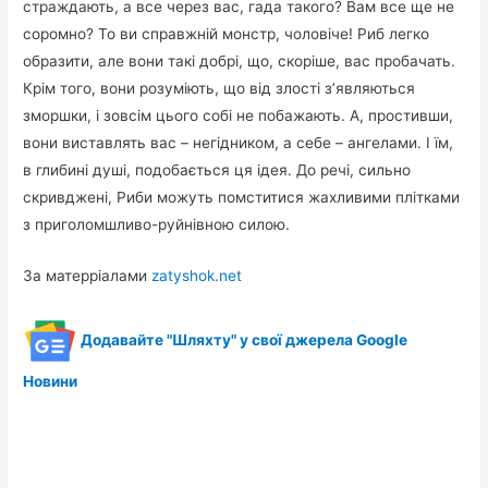
страждають, а все через вас, гада такого? Вам все ще не
соромно? То ви справжній монстр, чоловіче! Риб легко
образити, але вони такі добрі, що, скоріше, вас пробачать.
Крім того, вони розуміють, що від злості з’являються
зморшки, і зовсім цього собі не побажають. А, простивши,
вони виставлять вас – негідником, а себе – ангелами. І їм,
в глибині душі, подобається ця ідея. До речі, сильно
скривджені, Риби можуть помститися жахливими плітками
з приголомшливо-руйнівною силою.
За матерріалами
zatyshok.net
Додавайте "Шляхту" у свої джерела Google
Новини