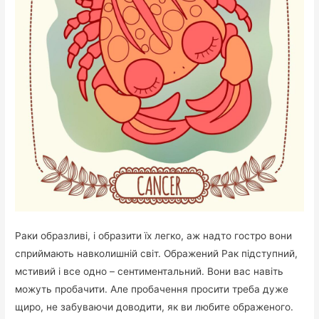
Раки образливі, і образити їх легко, аж надто гостро вони
сприймають навколишній світ. Ображений Рак підступний,
мстивий і все одно – сентиментальний. Вони вас навіть
можуть пробачити. Але пробачення просити треба дуже
щиро, не забуваючи доводити, як ви любите ображеного.