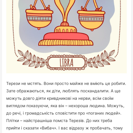
Терези не мстять. Вони просто майже не вміють це робити.
Зате ображаються, як діти, люблять поскандалити. А ще
можуть довго діяти кривдникові на нерви, всім своїм
виглядом показуючи, яка він – нехороша людина. Можуть,
до речі, і громадськість сповістити про «поганих людей».
Плітки – найстрашніша помста Терезів. До них треба
прийти і сказати «Вибач». І вас відразу ж пробачать, тому