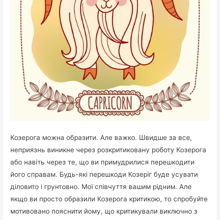
Козерога можна образити. Але важко. Швидше за все,
неприязнь виникне через розкритиковану роботу Козерога
або навіть через те, що ви примудрилися перешкодити
його справам. Будь-які перешкоди Козеріг буде усувати
діловито і грунтовно. Мої співчуття вашим рідним. Але
якщо ви просто образили Козерога критикою, то спробуйте
мотивовано пояснити йому, що критикували виключно з