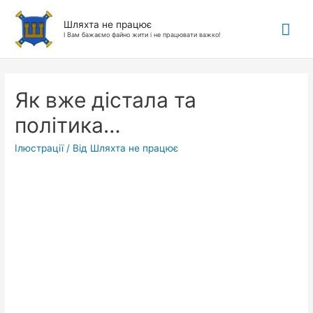
Гол
Шляхта не працює
І Вам бажаємо файно жити і не працювати важко!
ме
Як вже дістала та
політика…
Ілюстрації
/ Від
Шляхта не працює