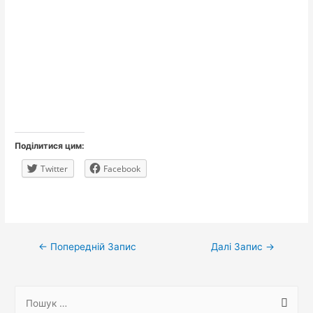
Поділитися цим:
Twitter
Facebook
Навігація
←
Попередній Запис
Далі Запис
→
записів
П