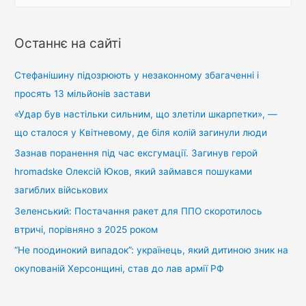
о
ш
у
Останнє на сайті
к
:
Стефанішину підозрюють у незаконному збагаченні і
просять 13 мільйонів застави
«Удар був настільки сильним, що злетіли шкарпетки», —
що сталося у Квітневому, де біля колій загинули люди
Зазнав поранення під час ексгумації. Загинув герой
hromadske Олексій Юков, який займався пошуками
загиблих військових
Зеленський: Постачання ракет для ППО скоротилось
втричі, порівняно з 2025 роком
“Не поодинокий випадок”: українець, який дитиною зник на
окупованій Херсонщині, став до лав армії РФ