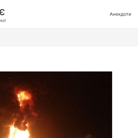
є
Анекдоти
ко!