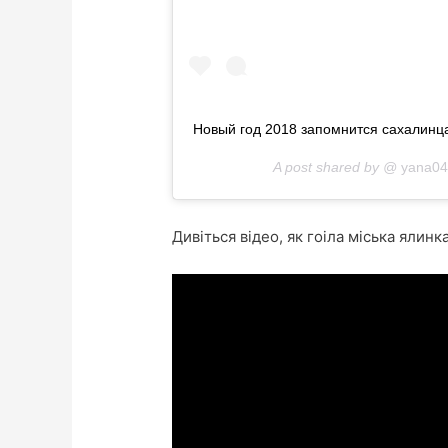
Новый год 2018 запомнится сахалинц
A post shared by @
yana04
Дивіться відео, як гоіла міська ялин