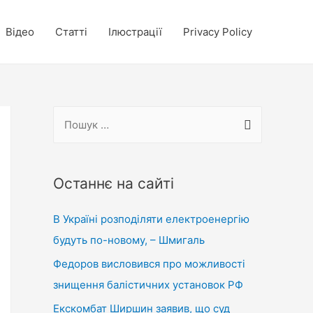
Відео
Статті
Ілюстрації
Privacy Policy
П
о
ш
у
Останнє на сайті
к
В Україні розподіляти електроенергію
:
будуть по-новому, – Шмигаль
Федоров висловився про можливості
знищення балістичних установок РФ
Екскомбат Ширшин заявив, що суд