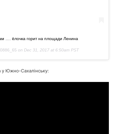
ам …. ёлочка горит на площади Ленина
0886_65
on
Dec 31, 2017 at 6:50am PST
ка у Южно-Сахалінську: