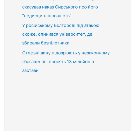
скасував наказ Сирського про його
“недисциплінованість”
У російському Бєлгороді під атакою,
схоже, опинився університет, де
збирали безпілотники
Стефанішину підозрюють у незаконному
збагаченні і просять 13 мільйонів
застави