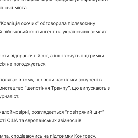
їнські міста.
“Коаліція охочих” обговорила післявоєнну
й військовий контингент на українських землях
оти відправки військ, а інші хочуть підтримки
сія не погоджується.
олягає в тому, що вони настільки занурені в
 мистецтво “шепотіння Трампу”, що випускають з
урналіст.
алоймовірні, розглядається “повітряний щит”
сті США та європейських авіаносців.
мпа, сподіваючись на підтримку Конгресу,