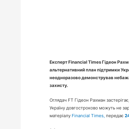
Експерт Financial Times Гідеон Рах
альтернативний план підтримки Укра
неодноразово демонстрував небажан
захисту.
Оглядач FT Гідеон Рахман застеріга
Україну довгостроково можуть не зар
матеріалу
Financial Times,
передає
2