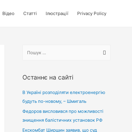
Відео
Статті
Ілюстрації
Privacy Policy
П
о
ш
у
Останнє на сайті
к
В Україні розподіляти електроенергію
:
будуть по-новому, – Шмигаль
Федоров висловився про можливості
знищення балістичних установок РФ
Екскомбат Ширшин заявив, що суд