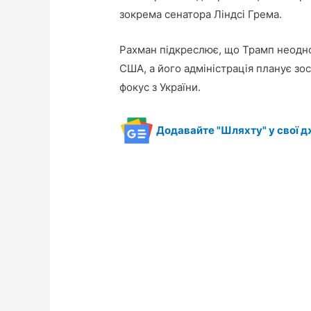
зокрема сенатора Ліндсі Грема.
Рахман підкреслює, що Трамп неодно
США, а його адміністрація планує зо
фокус з України.
Додавайте "Шляхту" у свої д