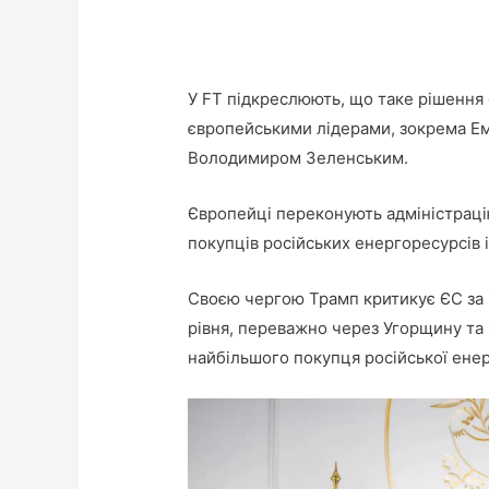
У FT підкреслюють, що таке рішення
європейськими лідерами, зокрема Е
Володимиром Зеленським.
Європейці переконують адміністраці
покупців російських енергоресурсів і
Своєю чергою Трамп критикує ЄС за і
рівня, переважно через Угорщину та 
найбільшого покупця російської енерг