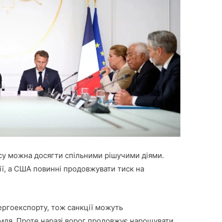
су можна досягти спільними рішучими діями.
ії, а США повинні продовжувати тиск на
ергоекспорту, тож санкції можуть
мля. Проте наразі ворог продовжує нарощувати