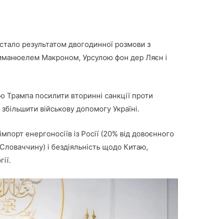
 стало результатом двогодинної розмови з
мманюелем Макроном, Урсулою фон дер Ляєн і
ю Трампа посилити вторинні санкції проти
 збільшити військову допомогу Україні.
мпорт енергоносіїв із Росії (20% від довоєнного
Словаччину) і бездіяльність щодо Китаю,
ії.