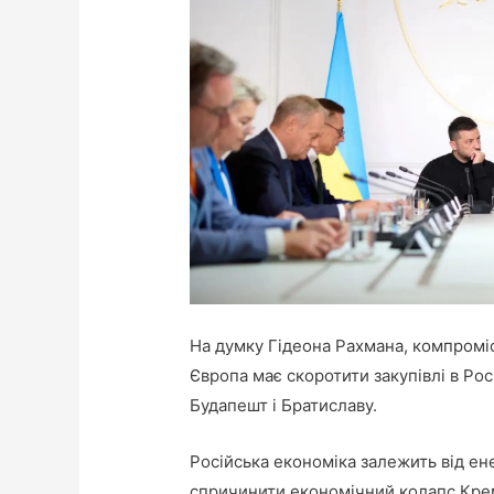
На думку Гідеона Рахмана, компромі
Європа має скоротити закупівлі в Рос
Будапешт і Братиславу.
Російська економіка залежить від ен
спричинити економічний колапс Кре