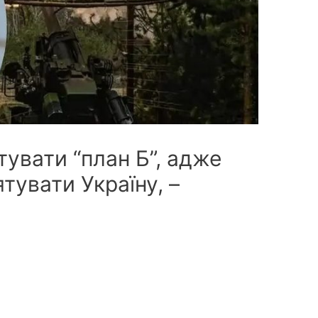
тувати “план Б”, адже
тувати Україну, –