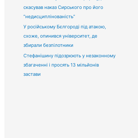
скасував наказ Сирського про його
“недисциплінованість”
У російському Бєлгороді під атакою,
схоже, опинився університет, де
збирали безпілотники
Стефанішину підозрюють у незаконному
збагаченні і просять 13 мільйонів
застави