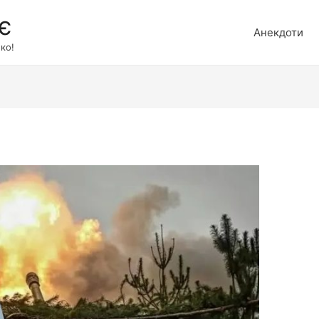
є
Анекдоти
ко!