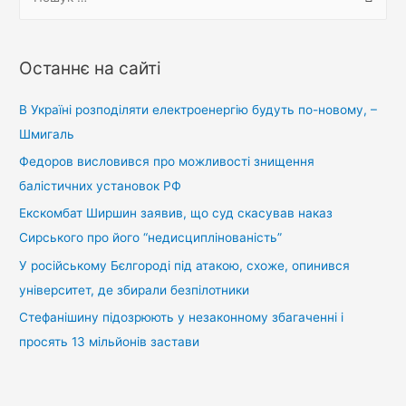
о
ш
у
Останнє на сайті
к
:
В Україні розподіляти електроенергію будуть по-новому, –
Шмигаль
Федоров висловився про можливості знищення
балістичних установок РФ
Екскомбат Ширшин заявив, що суд скасував наказ
Сирського про його “недисциплінованість”
У російському Бєлгороді під атакою, схоже, опинився
університет, де збирали безпілотники
Стефанішину підозрюють у незаконному збагаченні і
просять 13 мільйонів застави