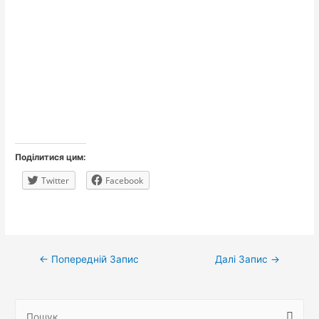
Поділитися цим:
Twitter
Facebook
Навігація
←
Попередній Запис
Далі Запис
→
записів
П