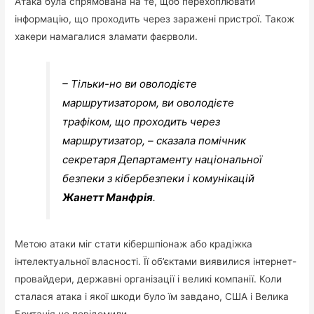
Атака була спрямована на те, щоб перехоплювати
інформацію, що проходить через заражені пристрої. Також
хакери намагалися зламати фаєрволи.
– Тільки-но ви оволодієте
маршрутизатором, ви оволодієте
трафіком, що проходить через
маршрутизатор, – сказала помічник
секретаря Департаменту національної
безпеки з кібербезпеки і комунікацій
Жанетт Манфрія
.
Метою атаки міг стати кібершпіонаж або крадіжка
інтелектуальної власності. Її об’єктами виявилися інтернет-
провайдери, державні організації і великі компанії. Коли
сталася атака і якої шкоди було їм завдано, США і Велика
Британія не повідомили.