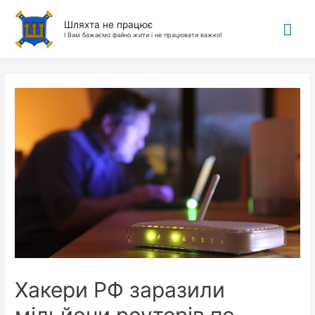
Гол
Шляхта не працює
І Вам бажаємо файно жити і не працювати важко!
ме
Хакери РФ заразили