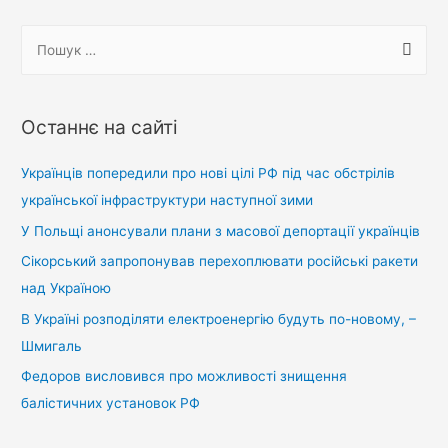
записів
П
о
ш
у
Останнє на сайті
к
:
Українців попередили про нові цілі РФ під час обстрілів
української інфраструктури наступної зими
У Польщі анонсували плани з масової депортації українців
Сікорський запропонував перехоплювати російські ракети
над Україною
В Україні розподіляти електроенергію будуть по-новому, –
Шмигаль
Федоров висловився про можливості знищення
балістичних установок РФ