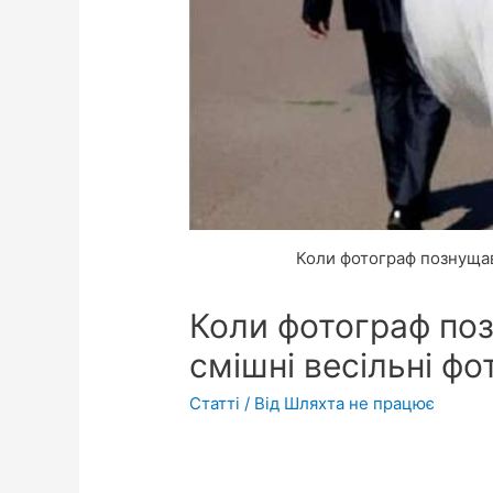
Коли фотограф познущавс
Коли фотограф поз
смішні весільні фо
Статті
/ Від
Шляхта не працює