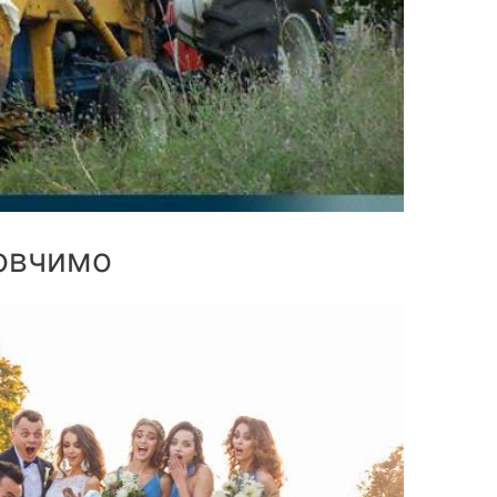
овчимо