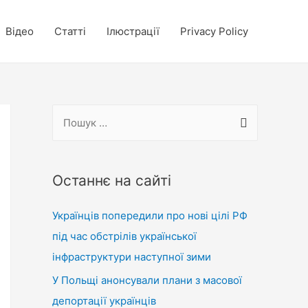
Відео
Статті
Ілюстрації
Privacy Policy
П
о
ш
у
Останнє на сайті
к
Українців попередили про нові цілі РФ
:
під час обстрілів української
інфраструктури наступної зими
У Польщі анонсували плани з масової
депортації українців