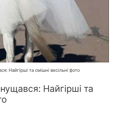
я: Найгірші та смішні весільні фото
нущався: Найгірші та
то