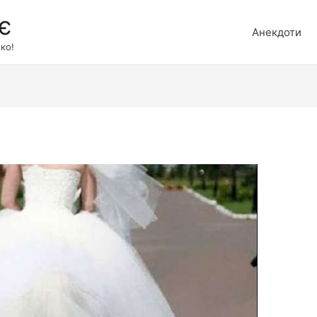
є
Анекдоти
ко!