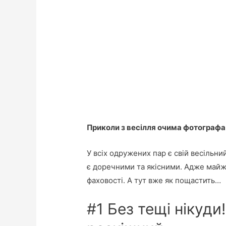
Приколи з весілля очима фотографа
У всіх одружених пар є свій весільн
є доречними та якісними. Адже майже
фаховості. А тут вже як пощастить…
#1 Без тещі нікуди