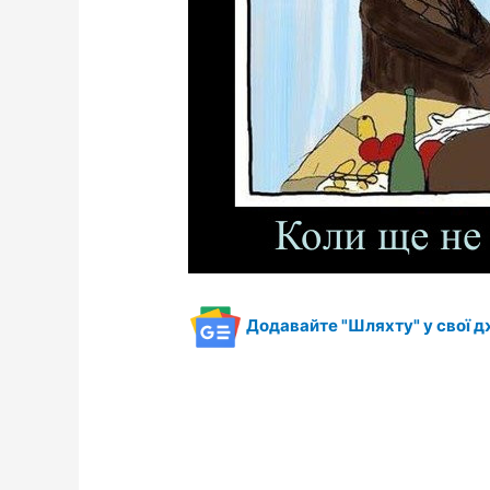
Додавайте "Шляхту" у свої д