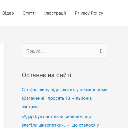
Відео
Статті
Ілюстрації
Privacy Policy
П
о
ш
у
Останнє на сайті
к
Стефанішину підозрюють у незаконному
:
збагаченні і просять 13 мільйонів
застави
«Удар був настільки сильним, що
злетіли шкарпетки», — що сталося у