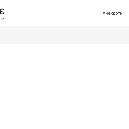
є
Анекдоти
ко!