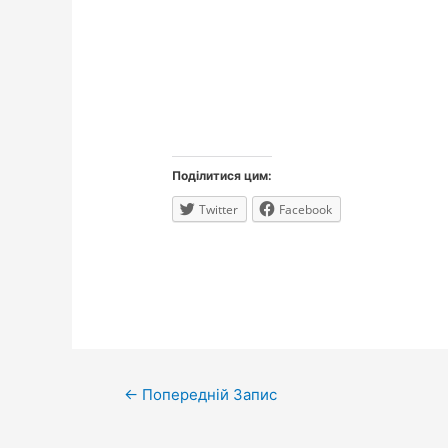
Поділитися цим:
Twitter
Facebook
Навігація
←
Попередній Запис
записів