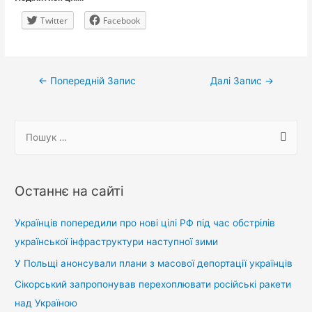
Twitter
Facebook
Навігація
←
Попередній Запис
Далі Запис
→
записів
П
о
ш
у
Останнє на сайті
к
:
Українців попередили про нові цілі РФ під час обстрілів
української інфраструктури наступної зими
У Польщі анонсували плани з масової депортації українців
Сікорський запропонував перехоплювати російські ракети
над Україною