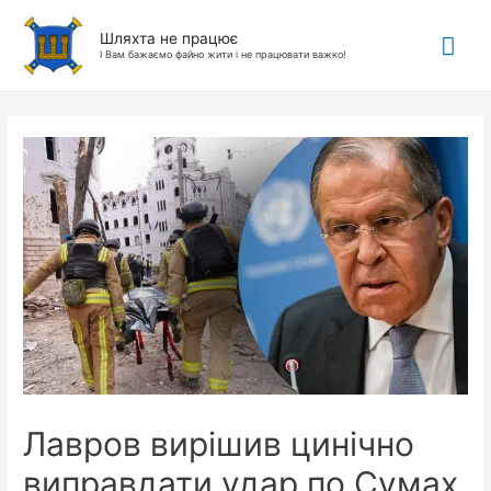
Гол
Шляхта не працює
І Вам бажаємо файно жити і не працювати важко!
ме
Лавров вирішив цинічно
виправдати удар по Сумах