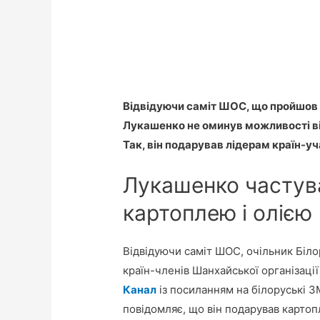
Відвідуючи саміт ШОС, що пройшов 31
Лукашенко не оминув можливості ві
Так, він подарував лідерам країн-уч
Лукашенко частув
картоплею і олією
Відвідуючи саміт ШОС, очільник Біл
країн-членів Шанхайської організаці
Канал
із посиланням на білоруські З
повідомляє, що він подарував картоп