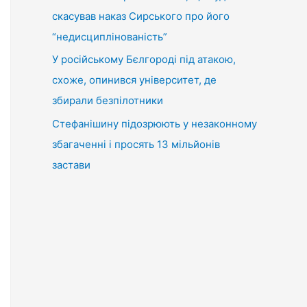
скасував наказ Сирського про його
“недисциплінованість”
У російському Бєлгороді під атакою,
схоже, опинився університет, де
збирали безпілотники
Стефанішину підозрюють у незаконному
збагаченні і просять 13 мільйонів
застави