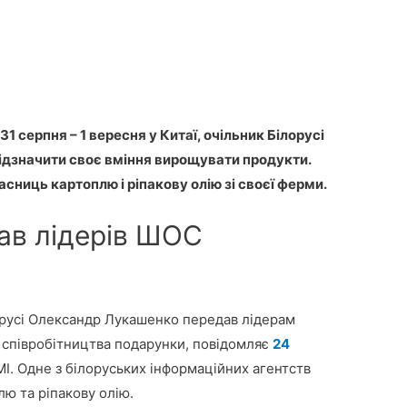
 серпня – 1 вересня у Китаї, очільник Білорусі
дзначити своє вміння вирощувати продукти.
асниць картоплю і ріпакову олію зі своєї ферми.
ав лідерів ШОС
орусі Олександр Лукашенко передав лідерам
ї співробітництва подарунки, повідомляє
24
МІ. Одне з білоруських інформаційних агентств
лю та ріпакову олію.