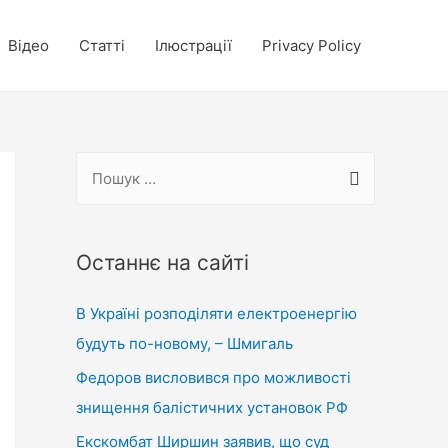
Відео
Статті
Ілюстрації
Privacy Policy
П
о
ш
у
Останнє на сайті
к
В Україні розподіляти електроенергію
:
будуть по-новому, – Шмигаль
Федоров висловився про можливості
знищення балістичних установок РФ
Екскомбат Ширшин заявив, що суд