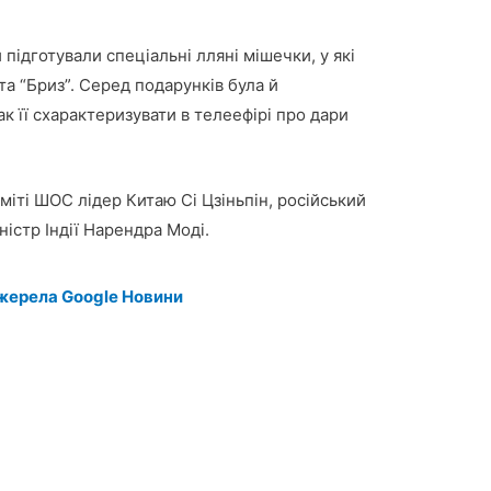
підготували спеціальні лляні мішечки, у які
та “Бриз”. Серед подарунків була й
ак її схарактеризувати в телеефірі про дари
міті ШОС лідер Китаю Сі Цзіньпін, російський
істр Індії Нарендра Моді.
жерела Google Новини