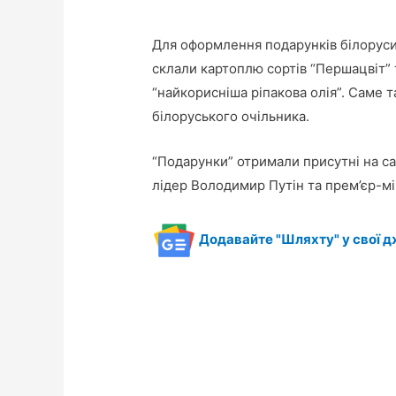
Для оформлення подарунків білоруси 
склали картоплю сортів “Першацвіт” 
“найкорисніша ріпакова олія”. Саме т
білоруського очільника.
“Подарунки” отримали присутні на са
лідер Володимир Путін та прем’єр-мін
Додавайте "Шляхту" у свої д