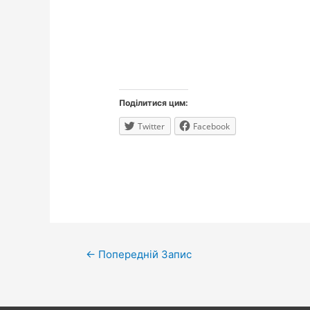
Поділитися цим:
Twitter
Facebook
Навігація
←
Попередній Запис
записів