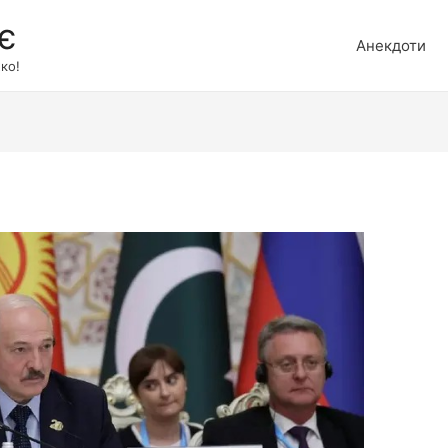
є
Анекдоти
ко!