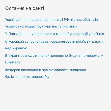
у
Останнє на сайті
к
:
Українців попередили про нові цілі РФ під час обстрілів
української інфраструктури наступної зими
У Польщі анонсували плани з масової депортації українців
Сікорський запропонував перехоплювати російські ракети
над Україною
В Україні розподіляти електроенергію будуть по-новому, –
Шмигаль
Федоров висловився про можливості знищення
балістичних установок РФ