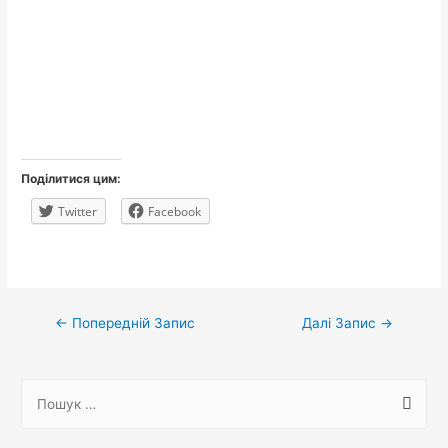
Поділитися цим:
Twitter
Facebook
Навігація
←
Попередній Запис
Далі Запис
→
записів
П
о
ш