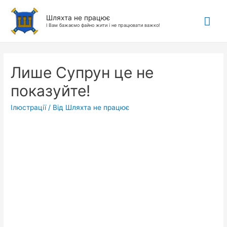
Гол
Шляхта не працює
І Вам бажаємо файно жити і не працювати важко!
ме
Лише Супрун це не
показуйте!
Ілюстрації
/ Від
Шляхта не працює