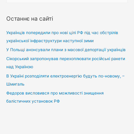
ш
у
Останнє на сайті
к
:
Українців попередили про нові цілі РФ під час обстрілів
української інфраструктури наступної зими
У Польщі анонсували плани з масової депортації українців
Сікорський запропонував перехоплювати російські ракети
над Україною
В Україні розподіляти електроенергію будуть по-новому, –
Шмигаль
Федоров висловився про можливості знищення
балістичних установок РФ