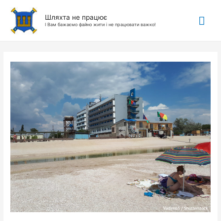
Гол
Шляхта не працює
І Вам бажаємо файно жити і не працювати важко!
ме