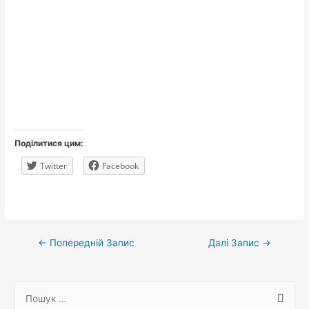
Поділитися цим:
Twitter
Facebook
Навігація
←
Попередній Запис
Далі Запис
→
записів
П
о