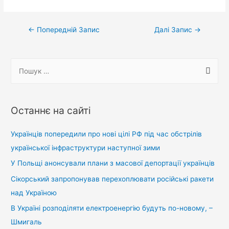
Навігація
←
Попередній Запис
Далі Запис
→
записів
П
о
ш
у
Останнє на сайті
к
:
Українців попередили про нові цілі РФ під час обстрілів
української інфраструктури наступної зими
У Польщі анонсували плани з масової депортації українців
Сікорський запропонував перехоплювати російські ракети
над Україною
В Україні розподіляти електроенергію будуть по-новому, –
Шмигаль