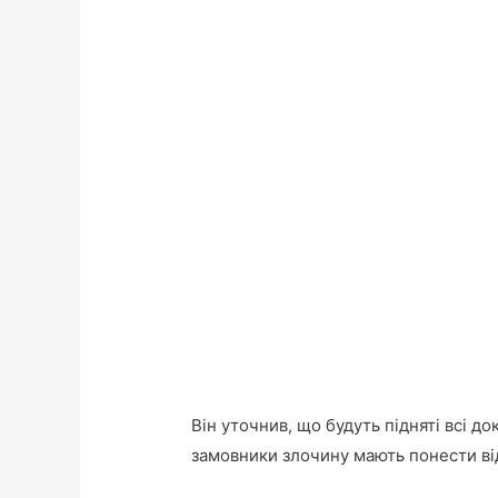
Він уточнив, що будуть підняті всі до
замовники злочину мають понести ві