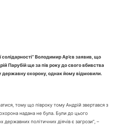
 солідарності” Володимир Ар’єв заявив, що
ій Парубій ще за пів року до свого вбивства
у державну охорону, однак йому відмовили.
атися, тому що півроку тому Андрій звертався з
охорона надана не була. Були до цього
х державних політичних діячів є загрози”, –