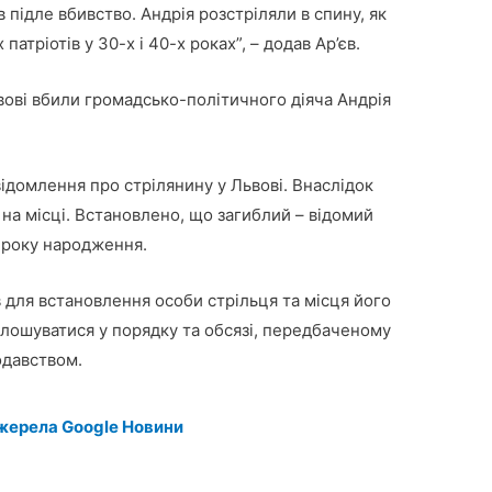
ив підле вбивство. Андрія розстріляли в спину, як
тріотів у 30-х і 40-х роках”, – додав Ар’єв.
ьвові вбили громадсько-політичного діяча Андрія
відомлення про стрілянину у Львові. Внаслідок
на місці. Встановлено, що загиблий – відомий
1 року народження.
 для встановлення особи стрільця та місця його
олошуватися у порядку та обсязі, передбаченому
давством.
жерела Google Новини