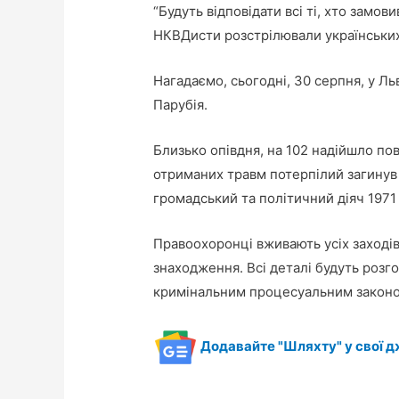
“Будуть відповідати всі ті, хто замов
НКВДисти розстрілювали українських па
Нагадаємо, сьогодні, 30 серпня, у Л
Парубія.
Близько опівдня, на 102 надійшло по
отриманих травм потерпілий загинув 
громадський та політичний діяч 197
Правоохоронці вживають усіх заходів
знаходження. Всі деталі будуть розг
кримінальним процесуальним законо
Додавайте "Шляхту" у свої д