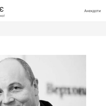
є
Анекдоти
ко!