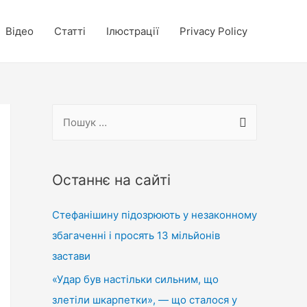
Відео
Статті
Ілюстрації
Privacy Policy
П
о
ш
у
Останнє на сайті
к
Стефанішину підозрюють у незаконному
:
збагаченні і просять 13 мільйонів
застави
«Удар був настільки сильним, що
злетіли шкарпетки», — що сталося у