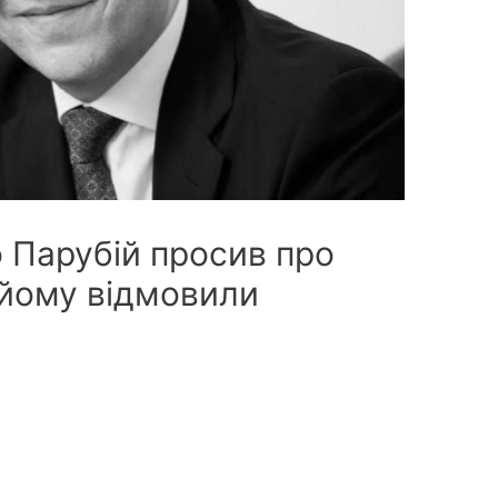
 Парубій просив про
 йому відмовили