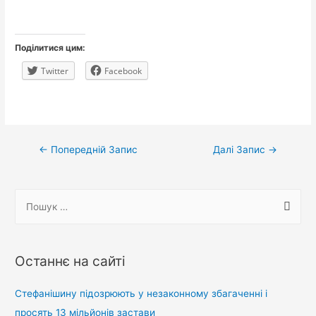
Поділитися цим:
Twitter
Facebook
Навігація
←
Попередній Запис
Далі Запис
→
записів
П
о
ш
у
Останнє на сайті
к
:
Стефанішину підозрюють у незаконному збагаченні і
просять 13 мільйонів застави