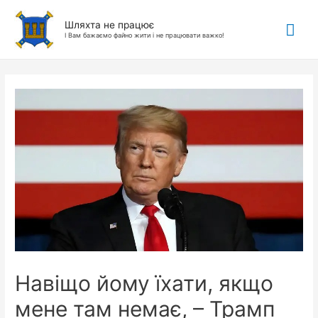
Гол
Шляхта не працює
І Вам бажаємо файно жити і не працювати важко!
ме
Навіщо йому їхати, якщо
мене там немає, – Трамп