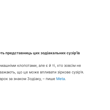
ть представниць цих зодіакальних сузір’їв
омашніми клопотами, але є й ті, хто зовсім не
вважають, що це може впливати зіркове сузір’я.
арок за знаком Зодіаку, – пише
Мeta
.