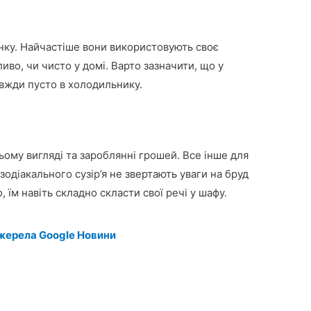
инку. Найчастіше вони використовують своє
ливо, чи чисто у домі. Варто зазначити, що у
авжди пусто в холодильнику.
ому вигляді та зароблянні грошей. Все інше для
одіакального сузір’я не звертають уваги на бруд
о, їм навіть складно скласти свої речі у шафу.
жерела Google Новини