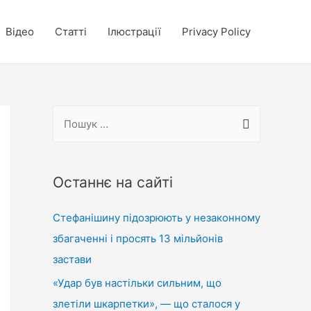
Відео
Статті
Ілюстрації
Privacy Policy
П
о
ш
у
Останнє на сайті
к
Стефанішину підозрюють у незаконному
:
збагаченні і просять 13 мільйонів
застави
«Удар був настільки сильним, що
злетіли шкарпетки», — що сталося у