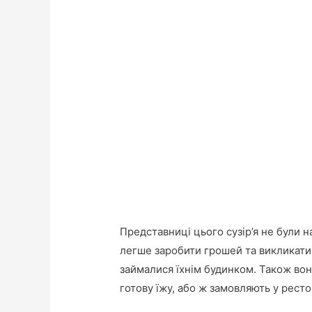
Представниці цього сузір’я не були 
легше заробити грошей та викликати
займалися їхнім будинком. Також во
готову їжу, або ж замовляють у ресто