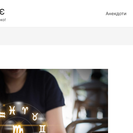
є
Анекдоти
ко!