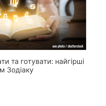
ти та готувати: найгірші
ом Зодіаку