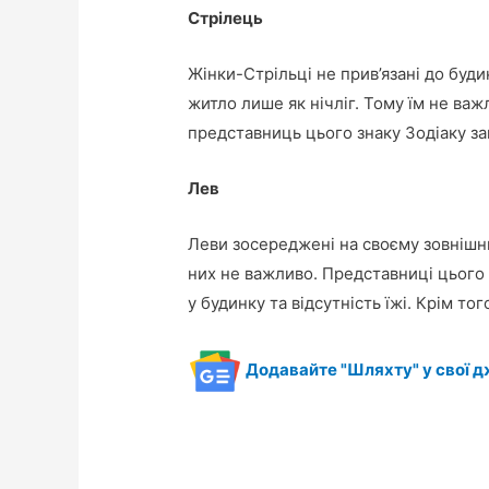
Стрілець
Жінки-Стрільці не прив’язані до буд
житло лише як нічліг. Тому їм не важ
представниць цього знаку Зодіаку з
Лев
Леви зосереджені на своєму зовнішнь
них не важливо. Представниці цього з
у будинку та відсутність їжі. Крім тог
Додавайте "Шляхту" у свої д