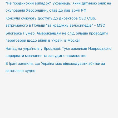
:
“Не поодинокий випадок”: українець, який дитиною зник на
окупованій Херсонщині, став до лав армії РФ
Консули очікують доступу до директора CEO Club,
затриманого в Польщі “за крадіжку велосипедів” – МЗС
Блогерка Лумер: Американцям не слід більше проводити
переговори щодо війни в Україні в Москві
Напад на українців у Вроцлаві: Туск закликав Навроцького
перервати мовчання та засудити насильство
В Ірані заявили, що Україна має відшкодувати збитки за
затоплене судно