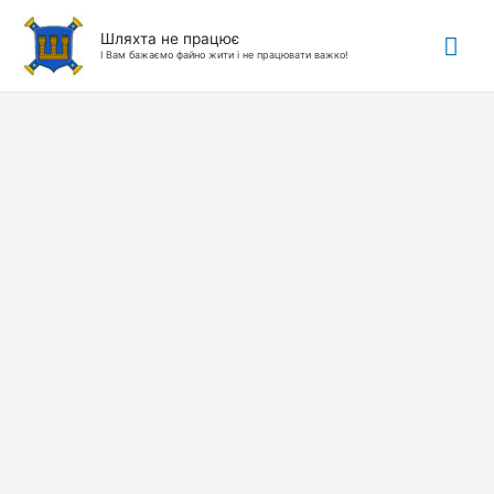
Гол
Шляхта не працює
І Вам бажаємо файно жити і не працювати важко!
ме