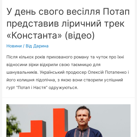
У день свого весілля Потап
представив ліричний трек
«Константа» (відео)
Новини
/ Від
Дарина
Після кількох років прихованого роману та чуток про їхні
відносини зірки відкрили свою таємницю для
шанувальників. Український продюсер Олексій Потапенко і
його колишня підопічна, з якою вони створили успішний
гурт “Потап і Настя” одружуються.