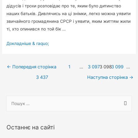
дідусів і трохи розповідає про те, яким було дитинство
наших батьків. Дивлячись на ці знімки, легко можна уявити
звичайного громадянина СРСР і уявити, яким життям жили
ті, хто опинився по той бік …
20
Докладніше & raquo;
цікавих
і
Навігація
колоритних
←
Попередня сторінка
1
…
3 097
3 098
3 099
…
фотографій
записів
3 437
Наступна сторінка
→
з
життя
Радянського
П
Союзу
о
ш
у
Останнє на сайті
к