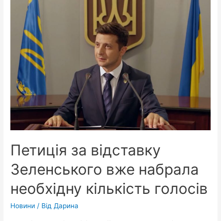
за
відставку
Зеленського:
“Для
нас
це
як
жарт,
навіть
як
смішний
жарт”
Петиція за відставку
Зеленського вже набрала
необхідну кількість голосів
Новини
/ Від
Дарина