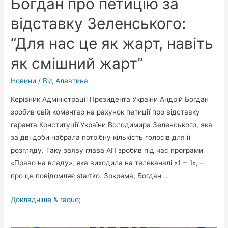
Богдан про петицію за
відставку Зеленського:
“Для нас це як жарт, навіть
як смішний жарт”
Новини
/ Від
Алевтина
Керівник Адміністрації Президента України Андрій Богдан
зробив свій коментар на рахунок петиції про відставку
гаранта Конституції України Володимира Зеленського, яка
за дві доби набрала потрібну кількість голосів для її
розгляду. Таку заяву глава АП зробив під час програми
«Право на владу», яка виходила на телеканалі «1 + 1», –
про це повідомляє startko. Зокрема, Богдан …
Богдан
Докладніше & raquo;
про
петицію