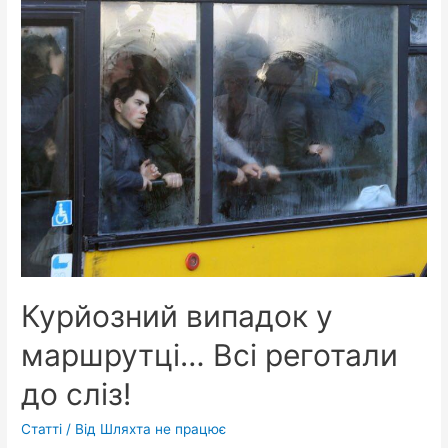
його
останні
слова
Курйозний випадок у
маршрутці… Всі реготали
до сліз!
Статті
/ Від
Шляхта не працює