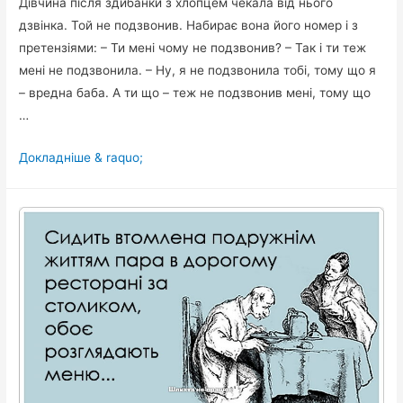
Дівчина після здибанки з хлопцем чекала від нього
дзвінка. Той не подзвонив. Набирає вона його номер і з
претензіями: – Ти мені чому не подзвонив? – Так і ти теж
мені не подзвонила. – Ну, я не подзвонила тобі, тому що я
– вредна баба. А ти що – теж не подзвонив мені, тому що
…
Дівчина
Докладніше & raquo;
після
здибанки
з
хлопцем
чекала
від
нього
дзвінка.
Той
не