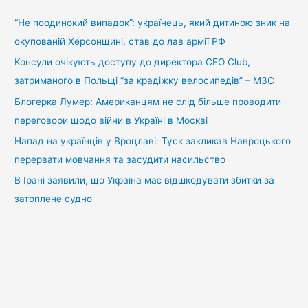
к
:
“Не поодинокий випадок”: українець, який дитиною зник на
окупованій Херсонщині, став до лав армії РФ
Консули очікують доступу до директора CEO Club,
затриманого в Польщі “за крадіжку велосипедів” – МЗС
Блогерка Лумер: Американцям не слід більше проводити
переговори щодо війни в Україні в Москві
Напад на українців у Вроцлаві: Туск закликав Навроцького
перервати мовчання та засудити насильство
В Ірані заявили, що Україна має відшкодувати збитки за
затоплене судно