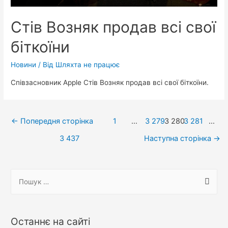
Стів Возняк продав всі свої
біткоїни
Новини
/ Від
Шляхта не працює
Співзасновник Apple Стів Возняк продав всі свої біткоїни.
Навігація
←
Попередня сторінка
1
…
3 279
3 280
3 281
…
записів
3 437
Наступна сторінка
→
П
о
ш
у
Останнє на сайті