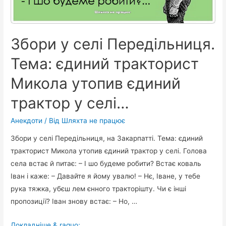
Збори у селі Передільниця.
Тема: єдиний тракторист
Микола утопив єдиний
трактор у селі…
Анекдоти
/ Від
Шляхта не працює
Збори у селі Передільниця, на Закарпатті. Тема: єдиний
тракторист Микола утопив єдиний трактор у селі. Голова
села встає й питає: – І шо будеме робити? Встає коваль
Іван і каже: – Давайте я йому увалю! – Нє, Іване, у тебе
рука тяжка, убєш лем єнного тракторішту. Чи є інші
пропозиції? Іван знову встає: – Но, …
Збори
Докладніше & raquo;