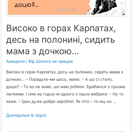
Високо в горах Карпатах,
десь на полонині, сидить
мама з дочкою…
Анекдоти
/ Від
Шляхта не працює
Високо в горах Карпатах, десь на полонині, сидить мама з
дочкою… – Порадьте-ми шось, мамо. – А шо сі стало,
доцю? – То во не знаю, шо маю робити. Здибаюся з трьома
легінями. І ніяк не годна-м одного з трьох вибрати. – Ну то
кажи. – Їден дуже добре зароблєї. Як літо – то ніц-но …
Високо
Докладніше & raquo;
в
горах