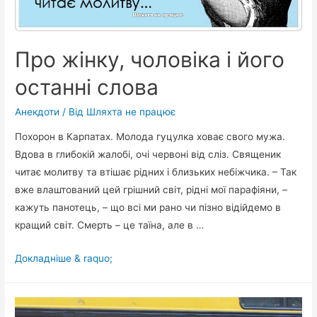
Про жінку, чоловіка і його
останні слова
Анекдоти
/ Від
Шляхта не працює
Похорон в Карпатах. Молода гуцулка ховає свого мужа.
Вдова в глибокій жалобі, очі червоні від сліз. Священик
читає молитву та втішає рідних і близьких небіжчика. – Так
вже влаштований цей грішний світ, рідні мої парафіяни, –
кажуть панотець, – що всі ми рано чи пізно відійдемо в
кращий світ. Смерть – це таїна, але в …
Про
Докладніше & raquo;
жінку,
чоловіка
і