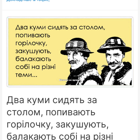
у
селі
Передільниця.
Тема:
єдиний
тракторист
Микола
утопив
єдиний
трактор
у
селі…
Два куми сидять за
столом, попивають
горілочку, закушують,
балакають собі на різні