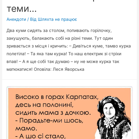
теми…
Анекдоти
/ Від
Шляхта не працює
Два куми сидять за столом, попивають горілочку,
закушують, балакають собі на різні теми. Тут один
зривається з місця і кричить: – Дивіться куме, тамво курка
полетіла! – Та яка там курка! То наш електрик зі стріхи
впав! – А я ще собі так думаю – ну не може курка так
матюкатися! Оповіла: Леся Яворська