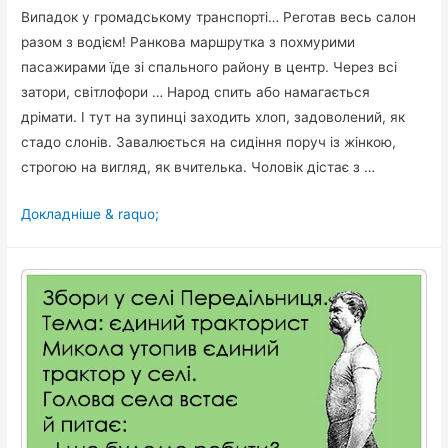
Випадок у громадському транспорті… Реготав весь салон
разом з водієм! Ранкова маршрутка з похмурими
пасажирами їде зі спального району в центр. Через всі
затори, світлофори … Народ спить або намагається
дрімати. І тут на зупинці заходить хлоп, задоволений, як
стадо слонів. Завалюється на сидіння поруч із жінкою,
строгою на вигляд, як вчителька. Чоловік дістає з …
Курйозний
Докладніше & raquo;
випадок
у
маршрутці…
Всі
реготали
до
сліз!