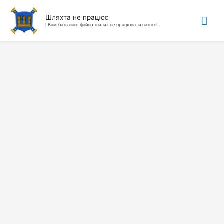
Гол
Шляхта не працює
І Вам бажаємо файно жити і не працювати важко!
ме