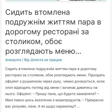
подзвонив.
Набирає
Сидить втомлена
вона
його
подружнім життям пара в
номер…
дорогому ресторані за
столиком, обоє
розглядають меню…
Анекдоти
/ Від
Шляхта не працює
Сидить втомлена подружнім життям пара в дорогому
ресторані за столиком, обоє розглядають меню. Підходить
офіціянт з рушничком через руку, чемно дочікується, коли
хлоп відводить погляд від меню і зачинає дивитись на
нього. Офіціянт: – Прошу пана, що будете замовляти? –
Мені певно шось екзотичне з морепродуктів. – Прекрасно
вас розумію, пане. А як щодо каракатиці? …