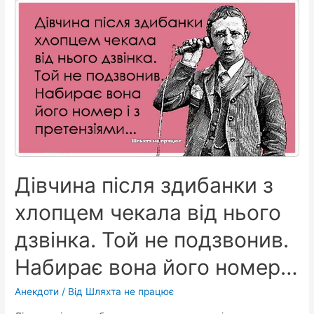
Карпатах,
десь
на
полонині,
сидить
мама
з
дочкою…
Дівчина після здибанки з
хлопцем чекала від нього
дзвінка. Той не подзвонив.
Набирає вона його номер…
Анекдоти
/ Від
Шляхта не працює