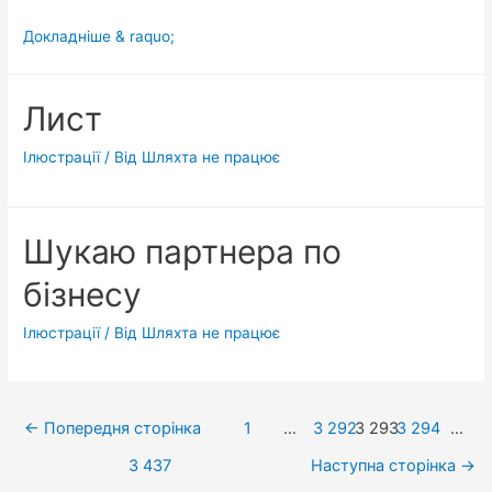
Неочікувано:
Докладніше & raquo;
Мітингарі
з
Лист
Рави-
Руської
Ілюстрації
/ Від
Шляхта не працює
погрожують
заблокувати
більшість
Шукаю партнера по
пунктів
пропуску
бізнесу
з
Ілюстрації
/ Від
Шляхта не працює
Польщею
Навігація
←
Попередня сторінка
1
…
3 292
3 293
3 294
…
записів
3 437
Наступна сторінка
→