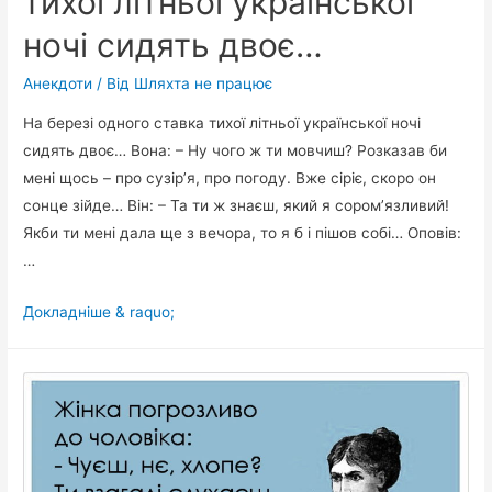
тихої літньої української
ночі сидять двоє…
Анекдоти
/ Від
Шляхта не працює
На березі одного ставка тихої літньої української ночі
сидять двоє… Вона: – Ну чого ж ти мовчиш? Розказав би
мені щось – про сузір’я, про погоду. Вже сіріє, скоро он
сонце зійде… Він: – Та ти ж знаєш, який я сором’язливий!
Якби ти мені дала ще з вечора, то я б і пішов собі… Оповів:
…
На
Докладніше & raquo;
березі
одного
ставка
тихої
літньої
української