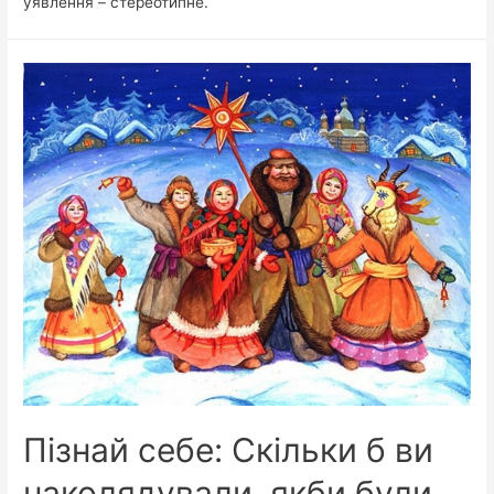
уявлення – стереотипне.
Пізнай себе: Скільки б ви
наколядували, якби були