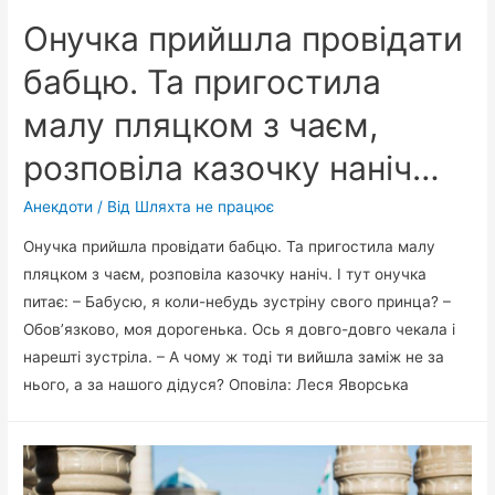
можете
Онучка прийшла провідати
таке
представити?…
бабцю. Та пригостила
малу пляцком з чаєм,
розповіла казочку наніч…
Анекдоти
/ Від
Шляхта не працює
Онучка прийшла провідати бабцю. Та пригостила малу
пляцком з чаєм, розповіла казочку наніч. І тут онучка
питає: – Бабусю, я коли-небудь зустріну свого принца? –
Обов’язково, моя дорогенька. Ось я довго-довго чекала і
нарешті зустріла. – А чому ж тоді ти вийшла заміж не за
нього, а за нашого дідуся? Оповіла: Леся Яворська