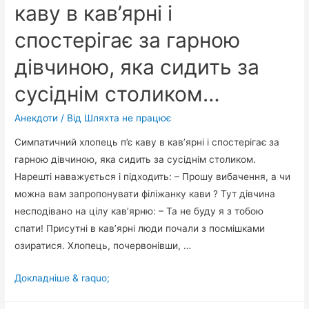
добру
каву в кав’ярні і
годину
спостерігає за гарною
вповідаю?!.
дівчиною, яка сидить за
сусіднім столиком…
Анекдоти
/ Від
Шляхта не працює
Симпатичний хлопець п’є каву в кав’ярні і спостерігає за
гарною дівчиною, яка сидить за сусіднім столиком.
Нарешті наважується і підходить: – Прошу вибачення, а чи
можна вам запропонувати філіжанку кави ? Тут дівчина
несподівано на цілу кав’ярню: – Та не буду я з тобою
спати! Присутні в кав’ярні люди почали з посмішками
озиратися. Хлопець, почервонівши, …
Симпатичний
Докладніше & raquo;
хлопець