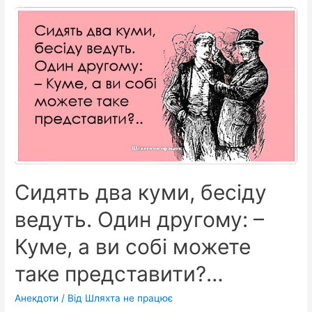
п’є
каву
в
кав’ярні
і
спостерігає
за
гарною
дівчиною,
яка
сидить
Сидять два куми, бесіду
за
сусіднім
ведуть. Один другому: –
столиком…
Куме, а ви собі можете
таке представити?…
Анекдоти
/ Від
Шляхта не працює