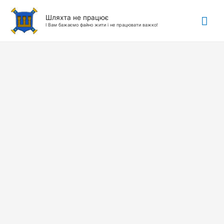
Гол
Шляхта не працює
І Вам бажаємо файно жити і не працювати важко!
ме