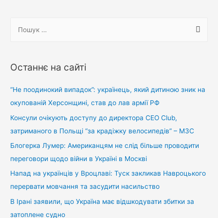
П
о
ш
у
Останнє на сайті
к
:
“Не поодинокий випадок”: українець, який дитиною зник на
окупованій Херсонщині, став до лав армії РФ
Консули очікують доступу до директора CEO Club,
затриманого в Польщі “за крадіжку велосипедів” – МЗС
Блогерка Лумер: Американцям не слід більше проводити
переговори щодо війни в Україні в Москві
Напад на українців у Вроцлаві: Туск закликав Навроцького
перервати мовчання та засудити насильство
В Ірані заявили, що Україна має відшкодувати збитки за
затоплене судно