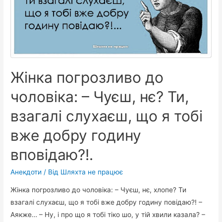
ночі
сидять
двоє…
Жінка погрозливо до
чоловіка: – Чуєш, нє? Ти,
взагалі слухаєш, що я тобі
вже добру годину
вповідаю?!.
Анекдоти
/ Від
Шляхта не працює
Жінка погрозливо до чоловіка: – Чуєш, нє, хлопе? Ти
взагалі слухаєш, що я тобі вже добру годину повідаю?! –
Аякже… – Ну, і про що я тобі тіко шо, у тій хвили казала? –