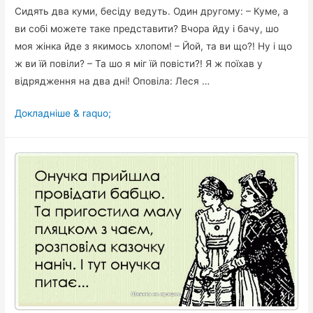
Сидять два куми, бесіду ведуть. Один другому: – Куме, а
ви собі можете таке представити? Вчора йду і бачу, шо
моя жінка йде з якимось хлопом! – Йой, та ви що?! Ну і що
ж ви їй повіли? – Та шо я міг їй повісти?! Я ж поїхав у
відрядження на два дні! Оповіла: Леся …
Сидять
Докладніше & raquo;
два
куми,
бесіду
ведуть.
Один
другому:
–
Куме,
а
ви
собі