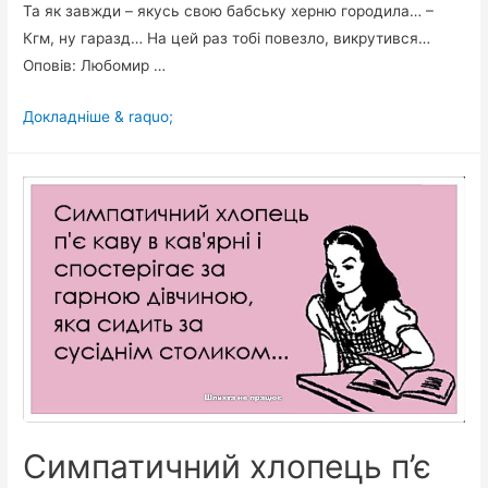
Та як завжди – якусь свою бабську херню городила… –
Кгм, ну гаразд… На цей раз тобі повезло, викрутився…
Оповів: Любомир …
Жінка
Докладніше & raquo;
погрозливо
до
чоловіка:
–
Чуєш,
нє?
Ти,
взагалі
слухаєш,
що
я
тобі
Симпатичний хлопець п’є
вже