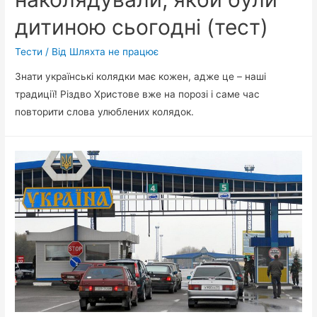
дитиною сьогодні (тест)
Тести
/ Від
Шляхта не працює
Знати українські колядки має кожен, адже це – наші
традиції! Різдво Христове вже на порозі і саме час
повторити слова улюблених колядок.