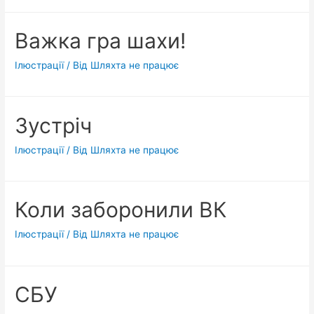
кліпу:
I
Важка гра шахи!
Believe
in
Ілюстрації
/ Від
Шляхта не працює
U
–
Джамала
Зустріч
Ілюстрації
/ Від
Шляхта не працює
Коли заборонили ВК
Ілюстрації
/ Від
Шляхта не працює
СБУ