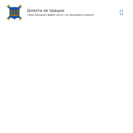
Гол
Шляхта не працює
І Вам бажаємо файно жити і не працювати важко!
ме