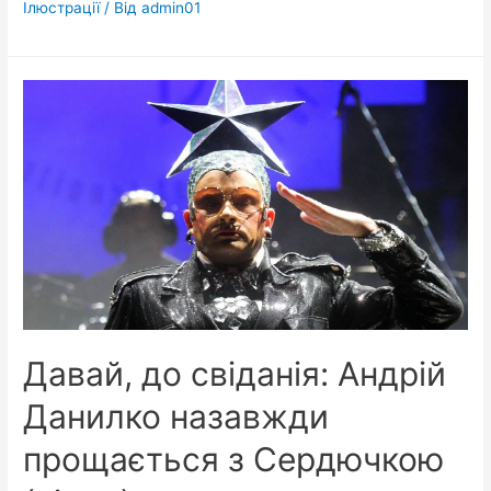
Ілюстрації
/ Від
admin01
Давай, до свіданія: Андрій
Данилко назавжди
прощається з Сердючкою