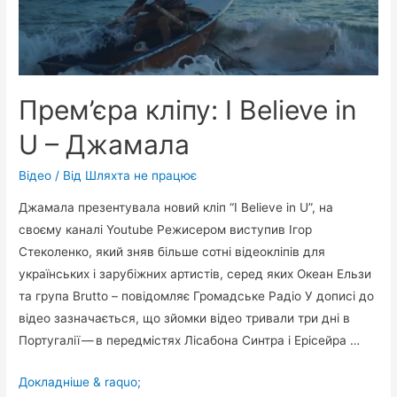
Прем’єра кліпу: I Believe in
U – Джамала
Відео
/ Від
Шляхта не працює
Джамала презентувала новий кліп “I Believe in U”, на
своєму каналі Youtube Режисером виступив Ігор
Стеколенко, який зняв більше сотні відеокліпів для
українських і зарубіжних артистів, серед яких Океан Ельзи
та група Brutto – повідомляє Громадське Радіо У дописі до
відео зазначається, що зйомки відео тривали три дні в
Португалії — в передмістях Лісабона Синтра і Ерісейра …
Прем’єра
Докладніше & raquo;