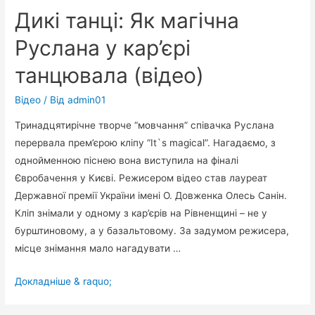
Дикі танці: Як магічна
Руслана у кар’єрі
танцювала (відео)
Відео
/ Від
admin01
Тринадцятирічне творче “мовчання” співачка Руслана
перервала прем’єрою кліпу “It`s magical”. Нагадаємо, з
однойменною піснею вона виступила на фіналі
Євробачення у Києві. Режисером відео став лауреат
Державної премії України імені О. Довженка Олесь Санін.
Кліп знімали у одному з кар’єрів на Рівненщині – не у
бурштиновому, а у базальтовому. За задумом режисера,
місце знімання мало нагадувати …
Дикі
Докладніше & raquo;
танці: