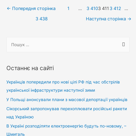
Як
Навігація
магічна
←
Попередня сторінка
1
…
3 410
3 411
3 412
…
Руслана
записів
3 438
Наступна сторінка
→
у
кар’єрі
танцювала
П
(відео)
о
ш
у
Останнє на сайті
к
:
Українців попередили про нові цілі РФ під час обстрілів
української інфраструктури наступної зими
У Польщі анонсували плани з масової депортації українців
Сікорський запропонував перехоплювати російські ракети
над Україною
В Україні розподіляти електроенергію будуть по-новому, –
Шмигаль