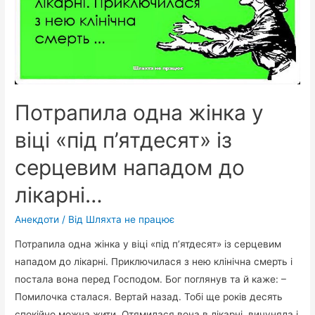
Потрапила одна жінка у
віці «під п’ятдесят» із
серцевим нападом до
лікарні…
Анекдоти
/ Від
Шляхта не працює
Потрапила одна жінка у віці «під п’ятдесят» із серцевим
нападом до лікарні. Приключилася з нею клінічна смерть і
постала вона перед Господом. Бог поглянув та й каже: –
Помилочка сталася. Вертай назад. Тобі ще років десять
спокійно можна жити. Отямилася вона в лікарні, вичуняла і