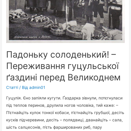
Падоньку солоденький! –
Переживання гуцульської
ґаздині перед Великоднем
Статті
/ Від
admin01
Гуцулія. Єно запіяли кугути. Ґаздарка зівнули, потєгнуласи
під теплов перинов, друлила ногов чоловіка, тий каже: –
П’єтнайціть кулок тонкої кобаси, п’єтнайціть грубшої, десіть
кусків підчеревини, десіть – полядвиці, дванайціть – сала,
шість салцесонів, п’єть фаршированих риб, пару