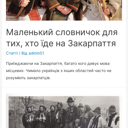
Маленький словничок для
тих, хто їде на Закарпаття
Статті
/ Від
admin01
Приїжджaючи на Закaрпаття, багато кого дивує мова
місцевих. Чимaло укрaїнців з інших облaстей часто не
розумiють закaрпатців.