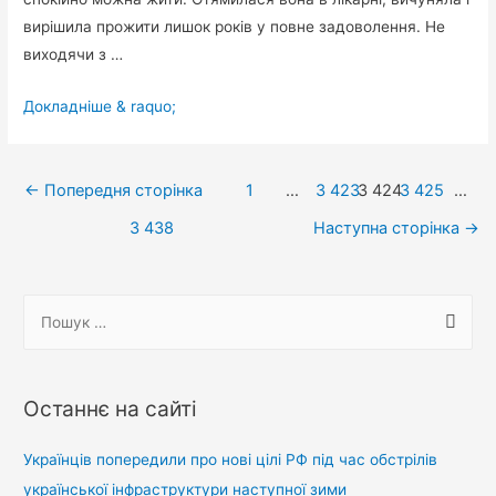
вирішила прожити лишок років у повне задоволення. Не
виходячи з …
Потрапила
Докладніше & raquo;
одна
жінка
Навігація
у
←
Попередня сторінка
1
…
3 423
3 424
3 425
…
віці
записів
3 438
Наступна сторінка
→
«під
п’ятдесят»
із
П
серцевим
о
нападом
ш
до
у
Останнє на сайті
лікарні…
к
:
Українців попередили про нові цілі РФ під час обстрілів
української інфраструктури наступної зими