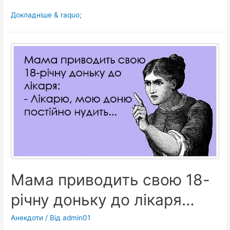
Вирішили
Докладніше & raquo;
куми
запліднити
корову,
привели
бика.
Тільки
бик
пробує
вцілити…
Мама приводить свою 18-
річну доньку до лікаря…
Анекдоти
/ Від
admin01