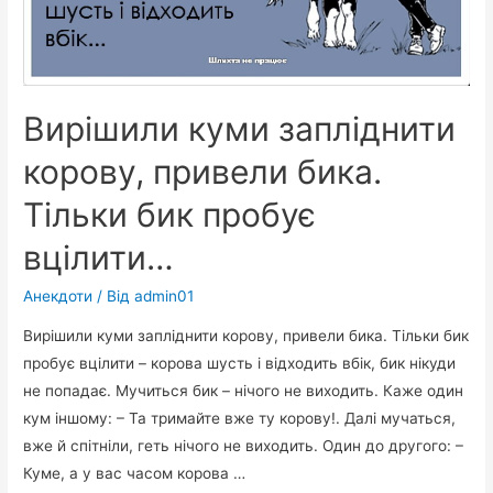
Вирішили куми запліднити
корову, привели бика.
Тільки бик пробує
вцілити…
Анекдоти
/ Від
admin01
Вирішили куми запліднити корову, привели бика. Тільки бик
пробує вцілити – корова шусть і відходить вбік, бик нікуди
не попадає. Мучиться бик – нічого не виходить. Каже один
кум іншому: – Та тримайте вже ту корову!. Далі мучаться,
вже й спітніли, геть нічого не виходить. Один до другого: –
Куме, а у вас часом корова …