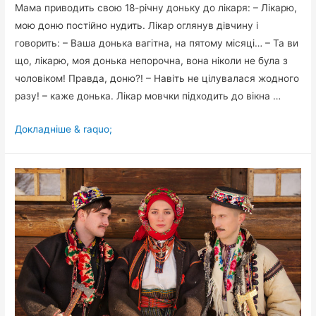
Мама приводить свою 18-річну доньку до лікаря: – Лікарю,
мою доню постійно нудить. Лікар оглянув дівчину і
говорить: – Ваша донька вагітна, на пятому місяці… – Та ви
що, лікарю, моя донька непорочна, вона ніколи не була з
чоловіком! Правда, доню?! – Навіть не цілувалася жодного
разу! – каже донька. Лікар мовчки підходить до вікна …
Мама
Докладніше & raquo;
приводить
свою
18-
річну
доньку
до
лікаря…