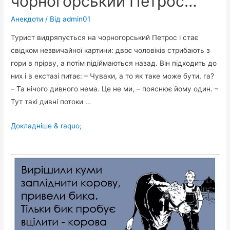
чорногорський Петрос…
Анекдоти
/ Від
admin01
Турист видряпується на чорногорський Петрос і стає
свідком незвичайної картини: двоє чоловіків стрибають з
гори в прірву, а потім підіймаються назад. Він підходить до
них і в екстазі питає: – Чуваки, а то як таке може бути, га?
– Та нічого дивного нема. Це не ми, – пояснює йому один. –
Тут такі дивні потоки …
Турист
Докладніше & raquo;
видряпується
на
чорногорський
Петрос…