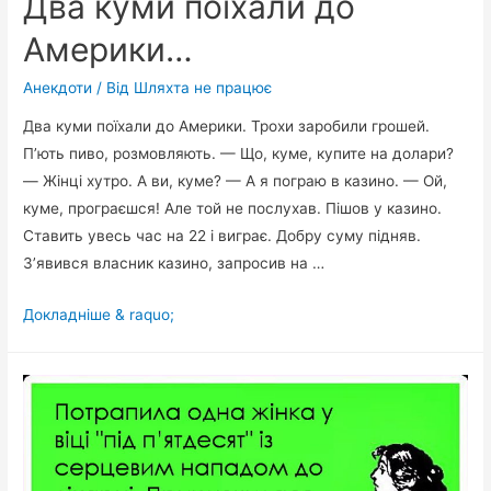
Два куми поїхали до
Америки…
Анекдоти
/ Від
Шляхта не працює
Два куми поїхали до Америки. Трохи заробили грошей.
П’ють пиво, розмовляють. — Що, куме, купите на долари?
— Жінці хутро. А ви, куме? — А я пограю в казино. — Ой,
куме, програєшся! Але той не послухав. Пішов у казино.
Ставить увесь час на 22 і виграє. Добру суму підняв.
З’явився власник казино, запросив на …
Два
Докладніше & raquo;
куми
поїхали
до
Америки…