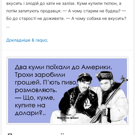
вкусить і злодій до хати не залізе. Куми купили тютюн, а
потім запитують продавця: — А чому старим не будеш? —
Бо до старості не доживете. — А чому собака не вкусить?
…
Про
Докладніше & raquo;
тютюн