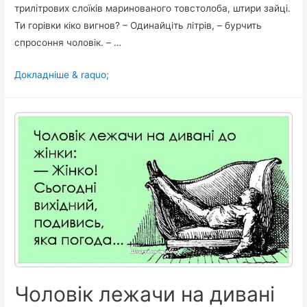
трилітрових слоїків маринованого товстолоба, штири зайці.
Ти горівки кіко вигнов? – Одинайціть літрів, – бурчить
спросоння чоловік. – …
Падоньку
Докладніше & raquo;
солоденький!
–
Переживання
гуцульської
ґаздині
перед
Великоднем
Чоловік лежачи на дивані