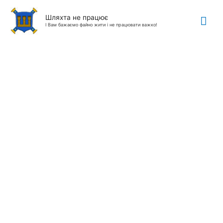
Гол
Шляхта не працює
І Вам бажаємо файно жити і не працювати важко!
ме