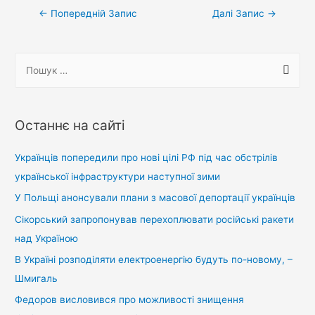
Навігація
←
Попередній Запис
Далі Запис
→
записів
П
о
ш
у
Останнє на сайті
к
:
Українців попередили про нові цілі РФ під час обстрілів
української інфраструктури наступної зими
У Польщі анонсували плани з масової депортації українців
Сікорський запропонував перехоплювати російські ракети
над Україною
В Україні розподіляти електроенергію будуть по-новому, –
Шмигаль
Федоров висловився про можливості знищення