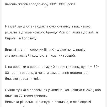
пам’ять жертв Голодомору 1932-1933 років.
На цей захід Олена одягла сукню-туніку з вишивкою
рішельє від українського бренду Vita Kin, який відомий і в
Європі, і в Голлівуді.
Вишиті плаття і сорочки Віти Кін дуже популярні у
знаменитостей і коштують чималих грошей.
Ціна сорочки в середньому 40 тисяч гривень, сукні – 50-
80 тисяч гривень, а чекати замовлення доведеться
близько трьох тижнів.
Сукня-туніка з поясом, як у Зеленської, коштує € 2671, або
близько 77 тисяч гривень.
Вишивка рішельє – це ажурна вишивка, в якій окремі