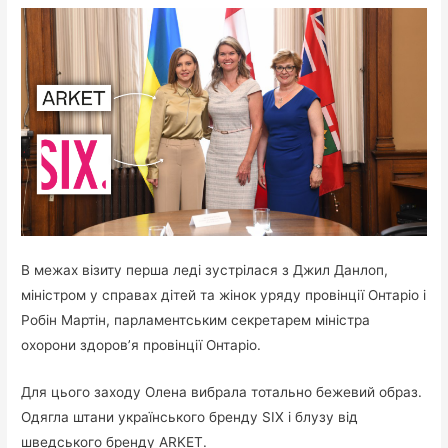
В межах візиту перша леді зустрілася з Джил Данлоп,
міністром у справах дітей та жінок уряду провінції Онтаріо і
Робін Мартін, парламентським секретарем міністра
охорони здоров’я провінції Онтаріо.
Для цього заходу Олена вибрала тотально бежевий образ.
Одягла штани українського бренду SIX і блузу від
шведського бренду ARKET.