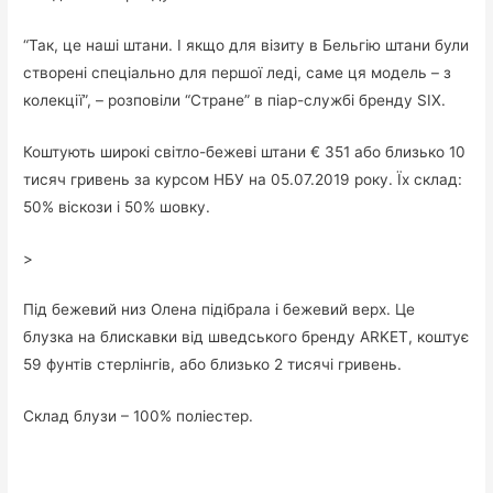
“Так, це наші штани. І якщо для візиту в Бельгію штани були
створені спеціально для першої леді, саме ця модель – з
колекції”, – розповіли “Стране” в піар-службі бренду SIX.
Коштують широкі світло-бежеві штани € 351 або близько 10
тисяч гривень за курсом НБУ на 05.07.2019 року. Їх склад:
50% віскози і 50% шовку.
>
Під бежевий низ Олена підібрала і бежевий верх. Це
блузка на блискавки від шведського бренду ARKET, коштує
59 фунтів стерлінгів, або близько 2 тисячі гривень.
Склад блузи – 100% поліестер.