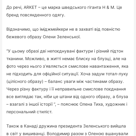
До речі, ARKET – це марка шведського гіганта H & M. Це
бренд повсякденного одягу.
Відзначимо, що іміджмейкери не в захваті від повністю
бежевого образу Олени Зеленської.
“У цьому образі дві непоєднувані фактури і різний підтон
тканини. Можливо, в житті немає блиску на блузці, але на
фото через нього з’являється смислове навантаження, яка
не підходить для офіційної ситуації. Хоча задум тотал-луку
(цілісного образу) – баланс уваги між частинами образу.
Через різну фактуру і її неправильне смислове поєднання
все виглядає так, ніби це штани від одного образу, а блуза
– взагалі з іншої історії “, – пояснює Олена Тиха, художник і
персональний стиліст.
Також в Канаді дружина президента Зеленського вийшла
в світ у вишиванці. Володимир разом з Оленою вшанували