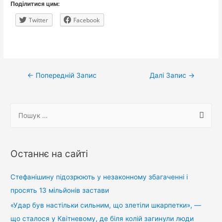
Поділитися цим:
Twitter
Facebook
Навігація
←
Попередній Запис
Далі Запис
→
записів
П
о
ш
у
Останнє на сайті
к
:
Стефанішину підозрюють у незаконному збагаченні і
просять 13 мільйонів застави
«Удар був настільки сильним, що злетіли шкарпетки», —
що сталося у Квітневому, де біля колій загинули люди