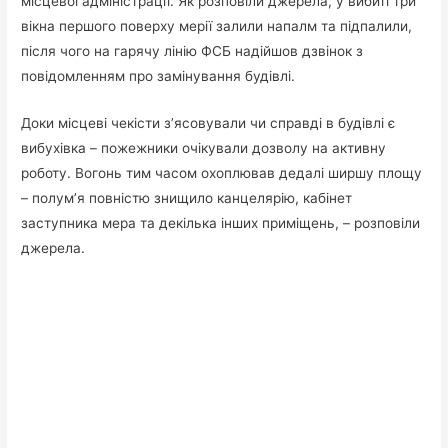
місцевої адміністрації. Як розповіли джерела, у вибиті три
вікна першого поверху мерії залили напалм та підпалили,
після чого на гарячу лінію ФСБ надійшов дзвінок з
повідомленням про замінування будівлі.
Доки місцеві чекісти з’ясовували чи справді в будівлі є
вибухівка – пожежники очікували дозволу на активну
роботу. Вогонь тим часом охоплював дедалі ширшу площу
– полум’я повністю знищило канцелярію, кабінет
заступника мера та декілька інших приміщень, – розповіли
джерела.