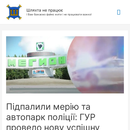
Гол
Шляхта не працює
І Вам бажаємо файно жити і не працювати важко!
ме
Підпалили мерію та
автопарк поліції: ГУР
провело нову успішну