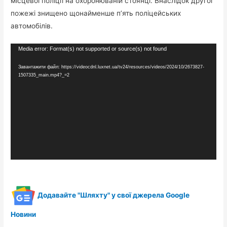
місцевої поліції на охоронюваній стоянці. Внаслідок другої
пожежі знищено щонайменше п’ять поліцейських
автомобілів.
Відеопрогравач
Media error: Format(s) not supported or source(s) not found
Завантажити файл: https://videocdnl.luxnet.ua/tv24/resources/videos/2024/10/2673827-
1507335_main.mp4?_=2
Додавайте "Шляхту" у свої джерела Google
Новини