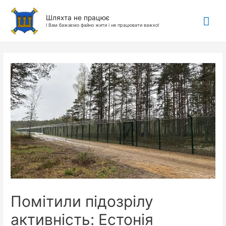
Гол
Шляхта не працює
І Вам бажаємо файно жити і не працювати важко!
ме
Помітили підозрілу
активність: Естонія