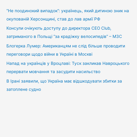
к
:
“Не поодинокий випадок”: українець, який дитиною зник на
окупованій Херсонщині, став до лав армії РФ
Консули очікують доступу до директора CEO Club,
затриманого в Польщі “за крадіжку велосипедів” – МЗС
Блогерка Лумер: Американцям не слід більше проводити
переговори щодо війни в Україні в Москві
Напад на українців у Вроцлаві: Туск закликав Навроцького
перервати мовчання та засудити насильство
В Ірані заявили, що Україна має відшкодувати збитки за
затоплене судно