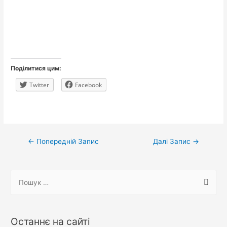
Поділитися цим:
Twitter
Facebook
Навігація
←
Попередній Запис
Далі Запис
→
записів
П
о
ш
у
Останнє на сайті