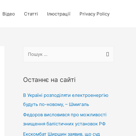
Відео
Статті
Ілюстрації
Privacy Policy
П
о
ш
у
Останнє на сайті
к
В Україні розподіляти електроенергію
:
будуть по-новому, – Шмигаль
Федоров висловився про можливості
знищення балістичних установок РФ
Екскомбат Ширшин заявив, що суд