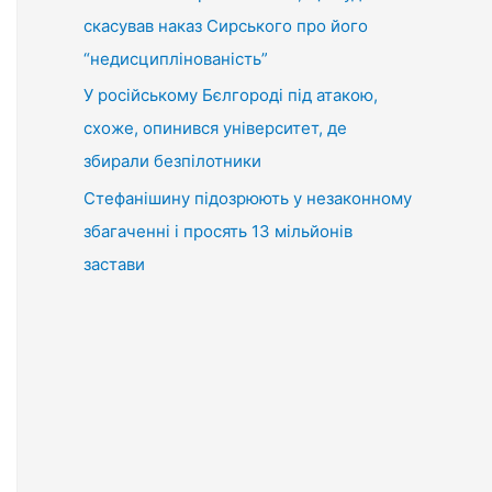
скасував наказ Сирського про його
“недисциплінованість”
У російському Бєлгороді під атакою,
схоже, опинився університет, де
збирали безпілотники
Стефанішину підозрюють у незаконному
збагаченні і просять 13 мільйонів
застави