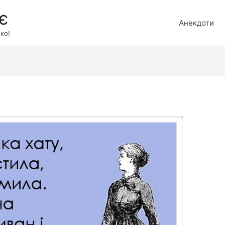
є
Анекдоти
ко!