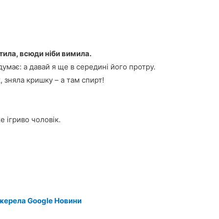
тила, всюди ніби вимила.
думає: а давай я ще в середині його протру.
, зняла кришку – а там спирт!
е ігриво чоловік.
жерела Google Новини