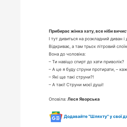
Прибирає жінка хату, все ніби вичис
І тут дивиться на розкладний диван і 
Відкриває, а там трьох літровий слоїк
Вона до чоловіка:
– Ти навіщо спирт до хати приволік?
– А це я буду струни протирати, – каж
– Які ще такі струни?!
– А такі! Струни моєї душі!
Оповіла:
Леся Яворська
Додавайте "Шляхту" у свої д